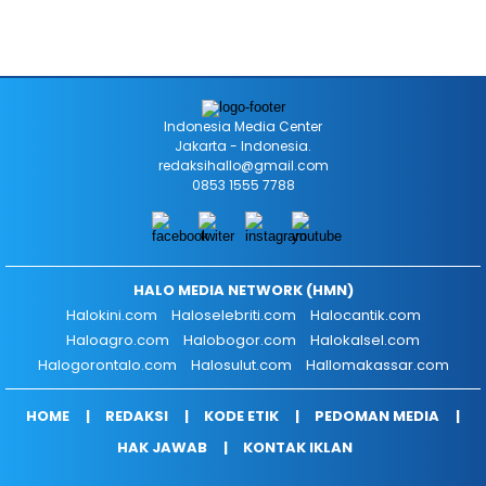
Indonesia Media Center
Jakarta - Indonesia.
redaksihallo@gmail.com
0853 1555 7788
HALO MEDIA NETWORK (HMN)
Halokini.com
Haloselebriti.com
Halocantik.com
Haloagro.com
Halobogor.com
Halokalsel.com
Halogorontalo.com
Halosulut.com
Hallomakassar.com
HOME
REDAKSI
KODE ETIK
PEDOMAN MEDIA
HAK JAWAB
KONTAK IKLAN