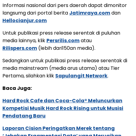
Informasi nasional dari pers daerah dapat dimonitor
langsumg dari portal berita
Jatimraya.com
dan
Hellocianjur.com
Untuk publikasi press release serentak di puluhan
media lainnya, klik
Persrilis.com
atau
Rilispers.com
(lebih dari150an media).
Sedangkan untuk publikasi press release serentak di
media mainstream (media arus utama) atau Tier
Pertama, silahkan klik
Sapulangit Network
.
Baca Juga:
Hard Rock Cafe dan Coca-Cola® Meluncurkan
Kompetisi Musik Hard Rock Rising untuk Musisi
Pendatang Baru
Laporan Cision Peringatkan Merek tentang
‘Jebakan Fragmentasi Data’ yang Merugikan