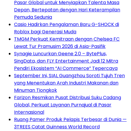
Pasar Global untuk Menyiapkan Talenta Masa
Depan, Bertepatan dengan Hari Keterampilan
Pemuda Sedunia
Casio Hadirkan Pengalaman Baru G-SHOCK di
Roblox bagi Generasi Muda
TMGM Perkuat Kemitraan dengan Chelsea FC
Lewat Tur Pramusim 2026 di Asia-Pasifik
Synagie Luncurkan Geene 2.0 – BytePlus,
SingData, dan FLY Entertainment Jadi 12 Mitra
Pendiri Ekosistem “AI Commerce” Tepercaya
September Ini, SIAL Guangzhou Soroti Tujuh Tren
yang Menentukan Arah Industri Makanan dan
Minuman Tiongkok
Farizon Resmikan Pusat Distribusi Suku Cadang
Global, Perkuat Layanan Purnajual di Pasar
Internasional
Ruang Pamer Produk Pelapis Terbesar di Dunia —
3TREES Catat Guinness World Record