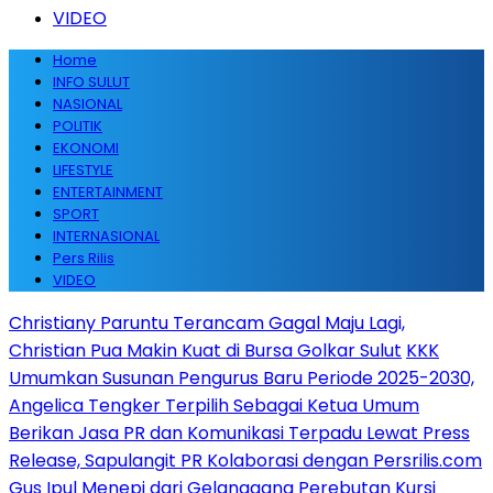
VIDEO
Home
INFO SULUT
NASIONAL
POLITIK
EKONOMI
LIFESTYLE
ENTERTAINMENT
SPORT
INTERNASIONAL
Pers Rilis
VIDEO
Christiany Paruntu Terancam Gagal Maju Lagi,
Christian Pua Makin Kuat di Bursa Golkar Sulut
KKK
Umumkan Susunan Pengurus Baru Periode 2025-2030,
Angelica Tengker Terpilih Sebagai Ketua Umum
Berikan Jasa PR dan Komunikasi Terpadu Lewat Press
Release, Sapulangit PR Kolaborasi dengan Persrilis.com
Gus Ipul Menepi dari Gelanggang Perebutan Kursi