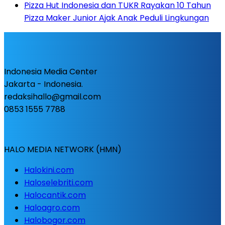
Pizza Hut Indonesia dan TUKR Rayakan 10 Tahun
Pizza Maker Junior Ajak Anak Peduli Lingkungan
Indonesia Media Center
Jakarta - Indonesia.
redaksihallo@gmail.com
0853 1555 7788
HALO MEDIA NETWORK (HMN)
Halokini.com
Haloselebriti.com
Halocantik.com
Haloagro.com
Halobogor.com