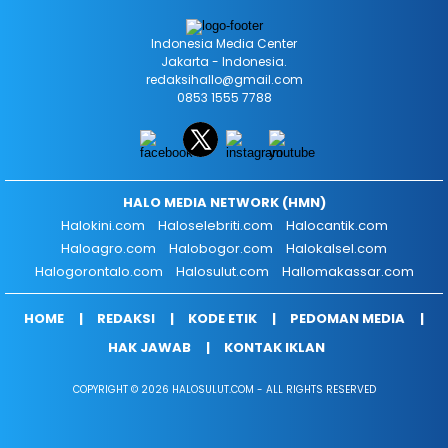
Indonesia Media Center
Jakarta - Indonesia.
redaksihallo@gmail.com
0853 1555 7788
HALO MEDIA NETWORK (HMN)
Halokini.com
Haloselebriti.com
Halocantik.com
Haloagro.com
Halobogor.com
Halokalsel.com
Halogorontalo.com
Halosulut.com
Hallomakassar.com
HOME
REDAKSI
KODE ETIK
PEDOMAN MEDIA
HAK JAWAB
KONTAK IKLAN
COPYRIGHT © 2026 HALOSULUT.COM - ALL RIGHTS RESERVED