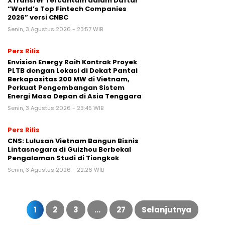
XTransfer Tercantum dalam Daftar
“World’s Top Fintech Companies
2026” versi CNBC
Senin, 3 Agustus 2026 - 23:57 WIB
Pers Rilis
Envision Energy Raih Kontrak Proyek
PLTB dengan Lokasi di Dekat Pantai
Berkapasitas 200 MW di Vietnam,
Perkuat Pengembangan Sistem
Energi Masa Depan di Asia Tenggara
Senin, 3 Agustus 2026 - 23:45 WIB
Pers Rilis
CNS: Lulusan Vietnam Bangun Bisnis
Lintasnegara di Guizhou Berbekal
Pengalaman Studi di Tiongkok
Senin, 3 Agustus 2026 - 22:26 WIB
Paginasi
pos
1
2
3
…
27
Selanjutnya