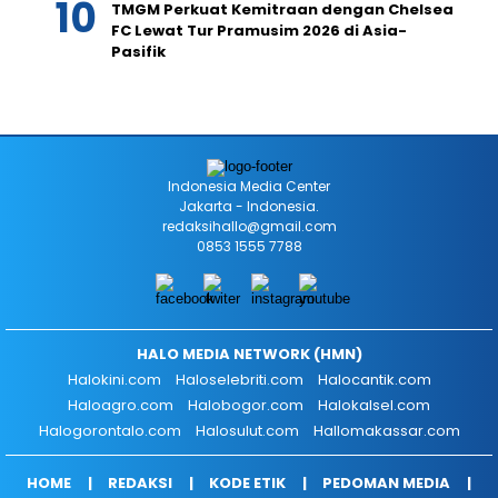
TMGM Perkuat Kemitraan dengan Chelsea
FC Lewat Tur Pramusim 2026 di Asia-
Pasifik
Indonesia Media Center
Jakarta - Indonesia.
redaksihallo@gmail.com
0853 1555 7788
HALO MEDIA NETWORK (HMN)
Halokini.com
Haloselebriti.com
Halocantik.com
Haloagro.com
Halobogor.com
Halokalsel.com
Halogorontalo.com
Halosulut.com
Hallomakassar.com
HOME
REDAKSI
KODE ETIK
PEDOMAN MEDIA