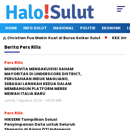
HOME
INFO SULUT
NASIONAL
POLITIK
EKONOMI
L
 Christian Pua Makin Kuat di Bursa Golkar Sulut
KKK Umumka
Berita
Pers Rilis
Pers Rilis
MONDEVITA MENGAKUISISI SAHAM
MAYORITAS DI UNDERSCORE DISTRICT,
PERUSAHAAN INDUK MAGLIANO,
SEBAGAI LANGKAH KEDUA DALAM
MEMBANGUN PLATFORM MEREK
MEWAH ITALIA BARU
Jumat, 7 Agustus 2026 - 09:32 WIB
Pers Rilis
HIKSEMI Tampilkan Solusi
Penyimpanan Data untuk Seluruh
Skenario di Ajang DTI Indonesia