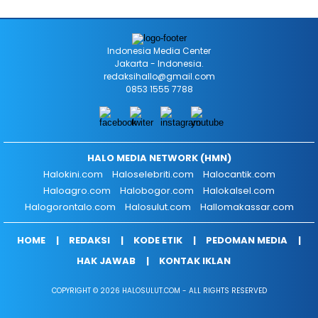
Indonesia Media Center
Jakarta - Indonesia.
redaksihallo@gmail.com
0853 1555 7788
HALO MEDIA NETWORK (HMN)
Halokini.com
Haloselebriti.com
Halocantik.com
Haloagro.com
Halobogor.com
Halokalsel.com
Halogorontalo.com
Halosulut.com
Hallomakassar.com
HOME
REDAKSI
KODE ETIK
PEDOMAN MEDIA
HAK JAWAB
KONTAK IKLAN
COPYRIGHT © 2026 HALOSULUT.COM - ALL RIGHTS RESERVED