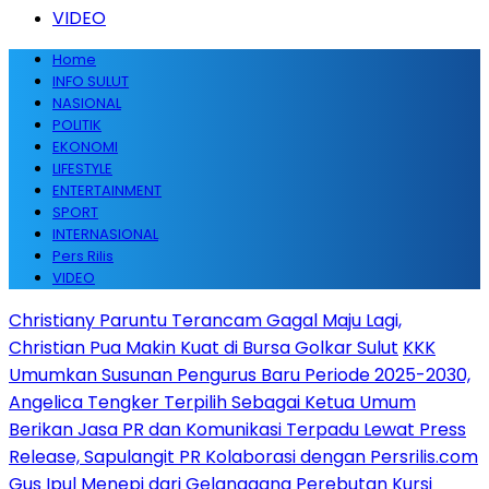
VIDEO
Home
INFO SULUT
NASIONAL
POLITIK
EKONOMI
LIFESTYLE
ENTERTAINMENT
SPORT
INTERNASIONAL
Pers Rilis
VIDEO
Christiany Paruntu Terancam Gagal Maju Lagi,
Christian Pua Makin Kuat di Bursa Golkar Sulut
KKK
Umumkan Susunan Pengurus Baru Periode 2025-2030,
Angelica Tengker Terpilih Sebagai Ketua Umum
Berikan Jasa PR dan Komunikasi Terpadu Lewat Press
Release, Sapulangit PR Kolaborasi dengan Persrilis.com
Gus Ipul Menepi dari Gelanggang Perebutan Kursi