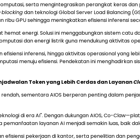
omputasi, serta mengintegrasikan perangkat keras da
-blocking
dan teknologi Global Server Load Balancing (GS
 ribu GPU sehingga meningkatkan efisiensi inferensi sec
gat hemat energi. Solusi ini menggabungkan sistem catu 
mputasi dan energi listrik guna mendukung aktivitas oper
efisiensi inferensi, hingga aktivitas operasional yang l
putasi menuju efisiensi. Pendekatan ini menghadirkan si
njadwalan Token yang Lebih Cerdas dan Layanan
Cl
 rendah, sementara AIOS berperan penting dalam penjadw
knologi di era AI". Dengan dukungan AIOS, Co-Claw—plat
pemanfaatan layanan AI menjadi semakin luas, baik dala
an efisiensi pekerjaan di kantor, serta penelitian dan 