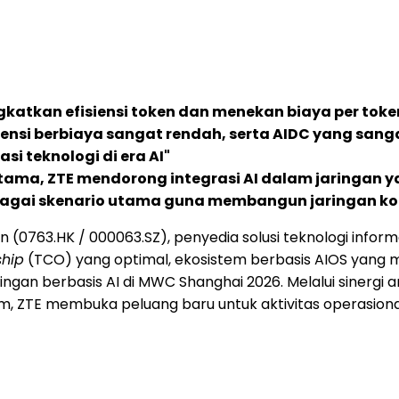
katkan efisiensi token dan menekan biaya per toke
ensi berbiaya sangat rendah, serta AIDC yang sang
i teknologi di era AI"
utama, ZTE mendorong integrasi AI dalam jaringan y
rbagai skenario utama guna membangun jaringan ko
(0763.HK / 000063.SZ), penyedia solusi teknologi informa
ship
(TCO) yang optimal, ekosistem berbasis AIOS yang m
ngan berbasis AI di MWC Shanghai 2026. Melalui sinergi a
tem, ZTE membuka peluang baru untuk aktivitas operasiona