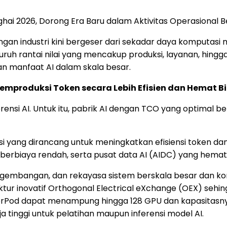
ai 2026, Dorong Era Baru dalam Aktivitas Operasional B
gan industri kini bergeser dari sekadar daya komputasi 
h rantai nilai yang mencakup produksi, layanan, hingga 
an manfaat AI dalam skala besar.
mproduksi Token secara Lebih Efisien dan Hemat B
erensi AI. Untuk itu, pabrik AI dengan TCO yang optimal 
 yang dirancang untuk meningkatkan efisiensi token dan
berbiaya rendah, serta pusat data AI (AIDC) yang hemat 
embangan, dan rekayasa sistem berskala besar dan kompl
itektur inovatif Orthogonal Electrical eXchange (OEX) s
erPod dapat menampung hingga 128 GPU dan kapasitasn
a tinggi untuk pelatihan maupun inferensi model AI.