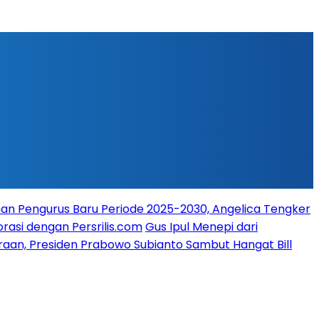
n Pengurus Baru Periode 2025-2030, Angelica Tengker
rasi dengan Persrilis.com
Gus Ipul Menepi dari
raan, Presiden Prabowo Subianto Sambut Hangat Bill