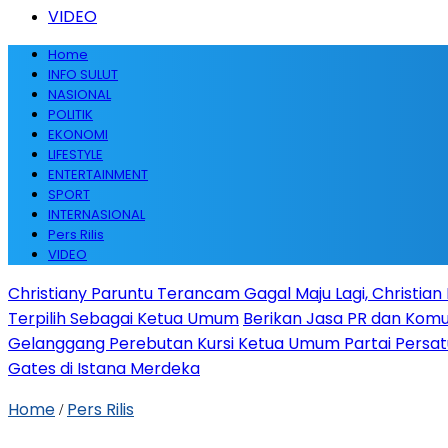
VIDEO
Home
INFO SULUT
NASIONAL
POLITIK
EKONOMI
LIFESTYLE
ENTERTAINMENT
SPORT
INTERNASIONAL
Pers Rilis
VIDEO
Christiany Paruntu Terancam Gagal Maju Lagi, Christian 
Terpilih Sebagai Ketua Umum
Berikan Jasa PR dan Komun
Gelanggang Perebutan Kursi Ketua Umum Partai Pers
Gates di Istana Merdeka
Home
Pers Rilis
/