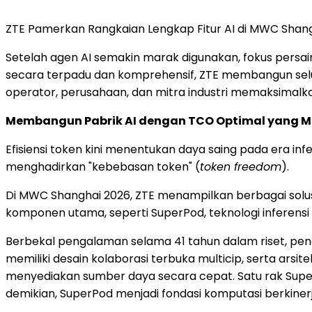
ZTE Pamerkan Rangkaian Lengkap Fitur AI di MWC Shangh
Setelah agen AI semakin marak digunakan, fokus persain
secara terpadu dan komprehensif, ZTE membangun seluru
operator, perusahaan, dan mitra industri memaksimalk
Membangun Pabrik AI dengan TCO Optimal yang Me
Efisiensi token kini menentukan daya saing pada era inf
menghadirkan "kebebasan token" (
token freedom
).
Di MWC Shanghai 2026, ZTE menampilkan berbagai solusi
komponen utama, seperti SuperPod, teknologi inferensi 
Berbekal pengalaman selama 41 tahun dalam riset, peng
memiliki desain kolaborasi terbuka multicip, serta ars
menyediakan sumber daya secara cepat. Satu rak Sup
demikian, SuperPod menjadi fondasi komputasi berkinerj