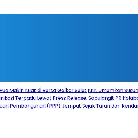
Pua Makin Kuat di Bursa Golkar Sulut
KKK Umumkan Susuna
ikasi Terpadu Lewat Press Release, Sapulangit PR Kolabo
atuan Pembangunan (PPP)
Jemput Sejak Turun dari Kenda