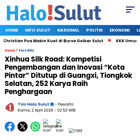
HOME
INFO SULUT
NASIONAL
POLITIK
EKONOMI
L
ristian Pua Makin Kuat di Bursa Golkar Sulut
KKK Umumkan S
/
Home
Pers Rilis
Xinhua Silk Road: Kompetisi
Pengembangan dan Inovasi “Kota
Pintar” Ditutup di Guangxi, Tiongkok
Selatan, 252 Karya Raih
Penghargaan
Tim Halo Sulut
- Pewarta
Kamis, 2 April 2026
- 02:53 WIB