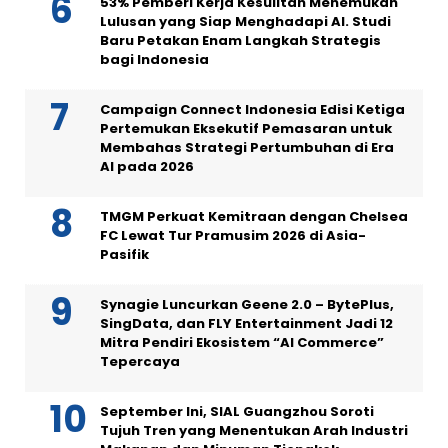
53% Pemberi Kerja Kesulitan Menemukan
Lulusan yang Siap Menghadapi AI. Studi
Baru Petakan Enam Langkah Strategis
bagi Indonesia
Campaign Connect Indonesia Edisi Ketiga
Pertemukan Eksekutif Pemasaran untuk
Membahas Strategi Pertumbuhan di Era
AI pada 2026
TMGM Perkuat Kemitraan dengan Chelsea
FC Lewat Tur Pramusim 2026 di Asia-
Pasifik
Synagie Luncurkan Geene 2.0 – BytePlus,
SingData, dan FLY Entertainment Jadi 12
Mitra Pendiri Ekosistem “AI Commerce”
Tepercaya
September Ini, SIAL Guangzhou Soroti
Tujuh Tren yang Menentukan Arah Industri