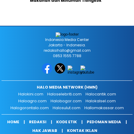
Makanan dan Minuman Tiongkok
Indonesia Media Center
Jakarta - Indonesia.
redaksihallo@gmail.com
0853 1555 7788
HALO MEDIA NETWORK (HMN)
Halokini.com
Haloselebriti.com
Halocantik.com
Haloagro.com
Halobogor.com
Halokalsel.com
Halogorontalo.com
Halosulut.com
Hallomakassar.com
HOME
REDAKSI
KODE ETIK
PEDOMAN MEDIA
HAK JAWAB
KONTAK IKLAN