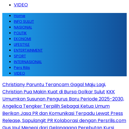
VIDEO
Home
INFO SULUT
NASIONAL
POLITIK
EKONOMI
LIFESTYLE
ENTERTAINMENT
SPORT
INTERNASIONAL
Pers Rilis
VIDEO
Christiany Paruntu Terancam Gagal Maju Lagi,
Christian Pua Makin Kuat di Bursa Golkar Sulut
KKK
Umumkan Susunan Pengurus Baru Periode 2025-2030,
Angelica Tengker Terpilih Sebagai Ketua Umum
Berikan Jasa PR dan Komunikasi Terpadu Lewat Press
Release, Sapulangit PR Kolaborasi dengan Persrilis.com
Gus Ipul Menepi dari Gelanggang Perebutan Kursi