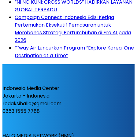
“NI NO KUNI: CROSS WORLDS” HADIRKAN LAYANAN
GLOBAL TERPADU
Campaign Connect Indonesia Edisi Ketiga
Pertemukan Eksekutif Pemasaran untuk
Membahas Strategi Pertumbuhan di Era AI pada
2026
T’way Air Luncurkan Program “Explore Korea, One
Destination at a Time”
Indonesia Media Center
Jakarta - Indonesia.
redaksihallo@gmail.com
0853 1555 7788
HALO MEDIA NETWORK (HMN)