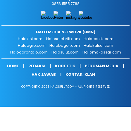
0853 1555 7788
HALO MEDIA NETWORK (HMN)
Halokini.com
Haloselebriti.com
Halocantik.com
Haloagro.com
Halobogor.com
Halokalsel.com
Halogorontalo.com
Halosulut.com
Hallomakassar.com
HOME
REDAKSI
KODE ETIK
PEDOMAN MEDIA
HAK JAWAB
KONTAK IKLAN
COPYRIGHT © 2026 HALOSULUT.COM - ALL RIGHTS RESERVED