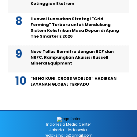
Ketinggian Ekstrem
Huawei Luncurkan Strategi “Grid-
Forming” Terbaru untuk Mendukung
Sistem Kelistrikan Masa Depan di Ajang
The Smarter E 2026
Novo Tellus Bermitra dengan RCF dan
NRFC, Rampungkan Akuisisi Russell
Mineral Equipment
“NI NO KUNI: CROSS WORLDS” HADIRKAN
LAYANAN GLOBAL TERPADU
Indonesia Media Center
Jakarta - Indonesia.
redaksihallo@gmail.com