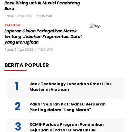
Rock Rising untuk Musisi Pendatang
Baru
Rabu, 5 Agu 2026 - 22:15 WIB
Pers Rilis
Laporan Cision Peringatkan Merek
tentang ‘Jebakan Fragmentasi Data’
yang Merugikan
Rabu, 5 Agu 2026 - 14:00 WIB
BERITA POPULER
Jack Technology Luncurkan SmartLink
Master di Vietnam
Pakar Sejarah PKT: Gansu Berperan
Penting dalam “Long March”
XCMG Perluas Program Pendidikan
Kejuruan di Pasar Global untuk