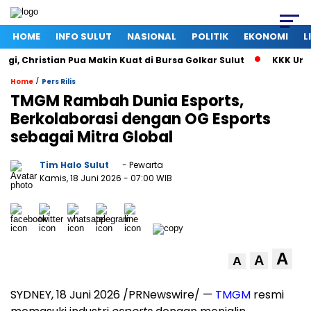
HOME
INFO SULUT
NASIONAL
POLITIK
EKONOMI
L
 Christian Pua Makin Kuat di Bursa Golkar Sulut
KKK Umumka
/
Home
Pers Rilis
TMGM Rambah Dunia Esports,
Berkolaborasi dengan OG Esports
sebagai Mitra Global
Tim Halo Sulut
- Pewarta
Kamis, 18 Juni 2026
- 07:00 WIB
A
A
A
SYDNEY, 18 Juni 2026 /PRNewswire/ —
TMGM
resmi