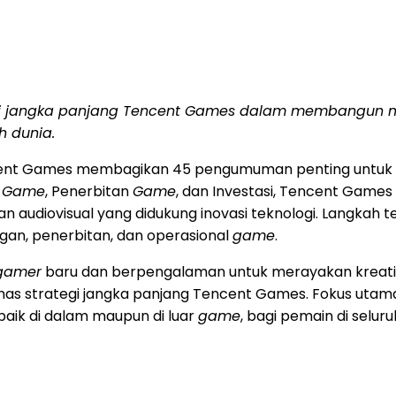
 jangka panjang Tencent Games dalam membangun mas
h dunia.
cent Games membagikan 45 pengumuman penting untuk p
n
Game
, Penerbitan
Game
, dan Investasi, Tencent Game
dan audiovisual yang didukung inovasi teknologi. Langk
an, penerbitan, dan operasional
game
.
gamer
baru dan berpengalaman untuk merayakan kreativi
as strategi jangka panjang Tencent Games. Fokus utam
aik di dalam maupun di luar
game
, bagi pemain di seluru