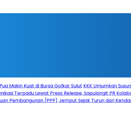
Pua Makin Kuat di Bursa Golkar Sulut
KKK Umumkan Susuna
ikasi Terpadu Lewat Press Release, Sapulangit PR Kolabo
atuan Pembangunan (PPP)
Jemput Sejak Turun dari Kenda