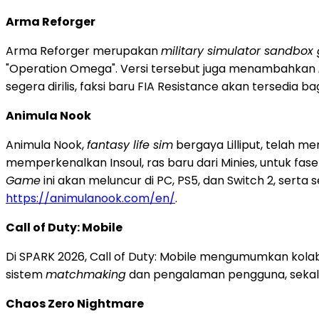
Arma Reforger
Arma Reforger merupakan
military simulator sandbo
"Operation Omega". Versi tersebut juga menambahkan
segera dirilis, faksi baru FIA Resistance akan tersedia b
Animula Nook
Animula Nook,
fantasy life sim
bergaya Lilliput, telah m
memperkenalkan Insoul, ras baru dari Minies, untuk fase
Game
ini akan meluncur di PC, PS5, dan Switch 2, serta
https://animulanook.com/en/
.
Call of Duty: Mobile
Di SPARK 2026, Call of Duty: Mobile mengumumkan kola
sistem
matchmaking
dan pengalaman pengguna, sekal
Chaos Zero Nightmare