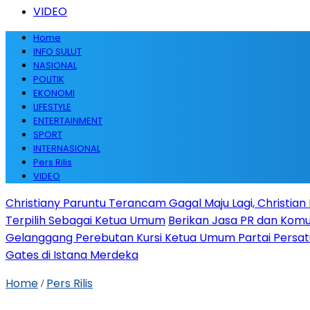
VIDEO
Home
INFO SULUT
NASIONAL
POLITIK
EKONOMI
LIFESTYLE
ENTERTAINMENT
SPORT
INTERNASIONAL
Pers Rilis
VIDEO
Christiany Paruntu Terancam Gagal Maju Lagi, Christian 
Terpilih Sebagai Ketua Umum
Berikan Jasa PR dan Komun
Gelanggang Perebutan Kursi Ketua Umum Partai Pers
Gates di Istana Merdeka
Home
Pers Rilis
/