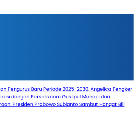
n Pengurus Baru Periode 2025-2030, Angelica Tengker
rasi dengan Persrilis.com
Gus Ipul Menepi dari
raan, Presiden Prabowo Subianto Sambut Hangat Bill