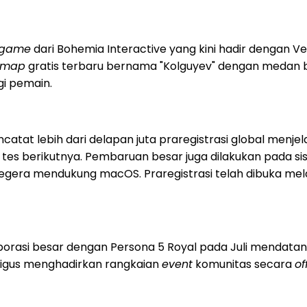
x game
dari Bohemia Interactive yang kini hadir dengan V
map
gratis terbaru bernama "Kolguyev" dengan medan b
agi pemain.
encatat lebih dari delapan juta praregistrasi global menj
 tes berikutnya. Pembaruan besar juga dilakukan pada sist
 segera mendukung macOS. Praregistrasi telah dibuka mela
borasi besar dengan Persona 5 Royal pada Juli mendatan
igus menghadirkan rangkaian
event
komunitas secara
of