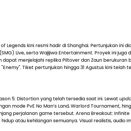
of Legends kini resmi hadir di Shanghai. Pertunjukan ini
MG) Live, serta Wajijiwa Entertainment. Proyek ini jug
dapat menjelajahi replika Piltover dan Zaun berukuran b
"Enemy". Tiket pertunjukan hingga 31 Agustus kini telah t
on 5: Distortion yang telah tersedia saat ini. Lewat
upda
ngan mode PvE No Man’s Land, Warlord Tournament, hing
njang perjalanan game tersebut. Arena Breakout: Infini
hidup atau kehilangan semuanya. Visual realistis, audio 