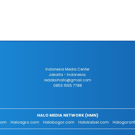
Indonesia Media Center
Jakarta - Indonesia.
redaksihallo@gmail.com
0853 1555 7788
HALO MEDIA NETWORK (HMN)
.com
Haloagro.com
Halobogor.com
Halokalsel.com
Halogoron