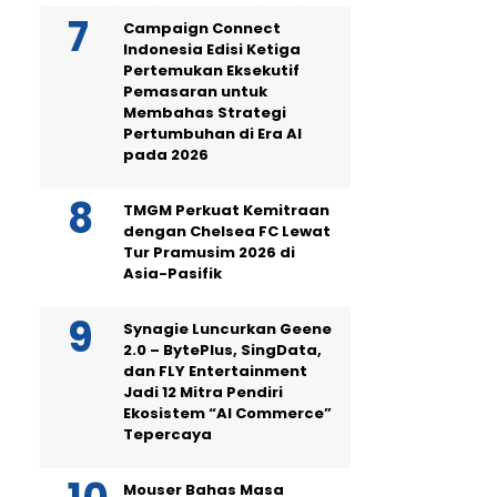
Campaign Connect
Indonesia Edisi Ketiga
Pertemukan Eksekutif
Pemasaran untuk
Membahas Strategi
Pertumbuhan di Era AI
pada 2026
TMGM Perkuat Kemitraan
dengan Chelsea FC Lewat
Tur Pramusim 2026 di
Asia-Pasifik
Synagie Luncurkan Geene
2.0 – BytePlus, SingData,
dan FLY Entertainment
Jadi 12 Mitra Pendiri
Ekosistem “AI Commerce”
Tepercaya
Mouser Bahas Masa