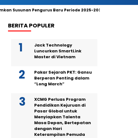
kan Susunan Pengurus Baru Periode 2025-2030, Angelica Tengk
BERITA POPULER
Jack Technology
Luncurkan SmartLink
Master di Vietnam
Pakar Sejarah PKT: Gansu
Berperan Penting dalam
“Long March”
XCMG Perluas Program
Pendidikan Kejuruan di
Pasar Global untuk
Menyiapkan Talenta
Masa Depan, Bertepatan
dengan Hari
Keterampilan Pemuda