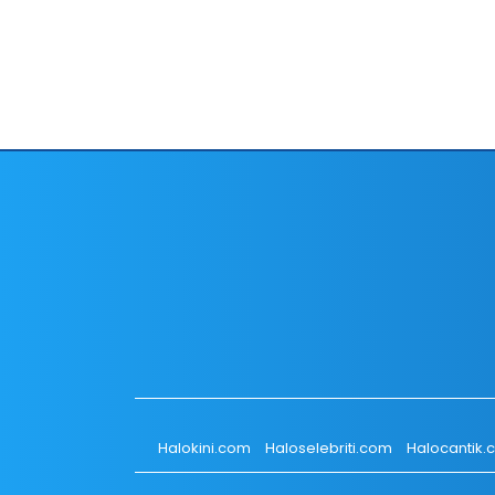
Halokini.com
Haloselebriti.com
Halocantik