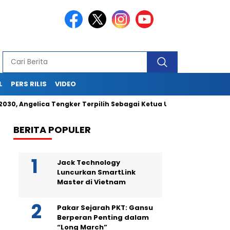
L
PERS RILIS
VIDEO
 Angelica Tengker Terpilih Sebagai Ketua Umum
Berikan J
BERITA POPULER
Jack Technology
Luncurkan SmartLink
Master di Vietnam
Pakar Sejarah PKT: Gansu
Berperan Penting dalam
“Long March”