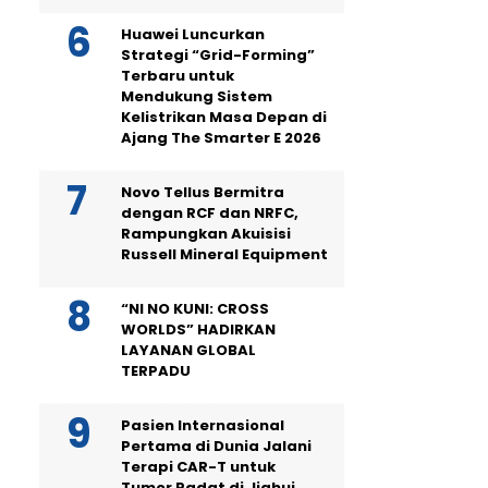
Huawei Luncurkan
Strategi “Grid-Forming”
Terbaru untuk
Mendukung Sistem
Kelistrikan Masa Depan di
Ajang The Smarter E 2026
Novo Tellus Bermitra
dengan RCF dan NRFC,
Rampungkan Akuisisi
Russell Mineral Equipment
“NI NO KUNI: CROSS
WORLDS” HADIRKAN
LAYANAN GLOBAL
TERPADU
Pasien Internasional
Pertama di Dunia Jalani
Terapi CAR-T untuk
Tumor Padat di Jiahui