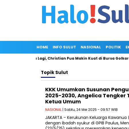
HOME
INFO SULUT
NASIONAL
POLITIK
E
m Gagal Maju Lagi, Christian Pua Makin Kuat di Bursa Golkar Sul
Topik
Sulut
KKK Umumkan Susunan Pengur
2025-2030, Angelica Tengker T
Ketua Umum
NASIONAL
| Sabtu, 24 Mei 2025 - 09:57 WIB
JAKARTA – Kerukunan Keluarga Kawanua 
dengan ibadah syukur di GPIB Paulus, Me
(23/5/25) sekaligus meresmikan kepeng