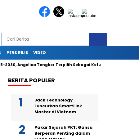
L
PERS RILIS
VIDEO
30, Angelica Tengker Terpilih Sebagai Ketua Umum
Berika
BERITA POPULER
Jack Technology
Luncurkan SmartLink
Master di Vietnam
Pakar Sejarah PKT: Gansu
Berperan Penting dalam