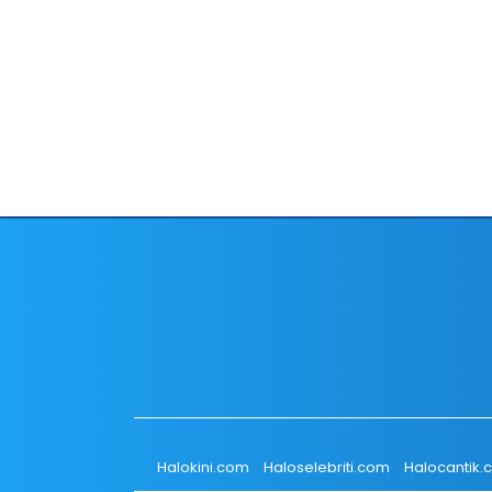
Halokini.com
Haloselebriti.com
Halocantik