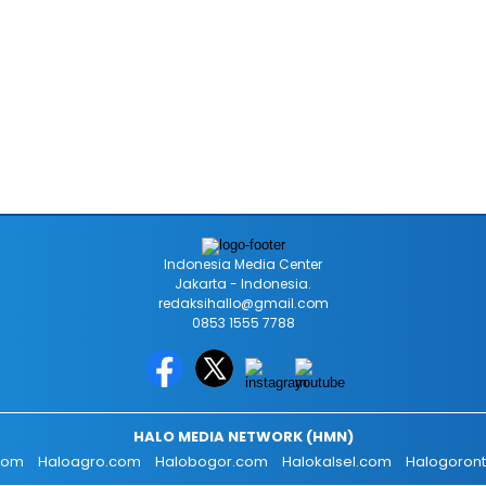
Indonesia Media Center
Jakarta - Indonesia.
redaksihallo@gmail.com
0853 1555 7788
HALO MEDIA NETWORK (HMN)
.com
Haloagro.com
Halobogor.com
Halokalsel.com
Halogoron