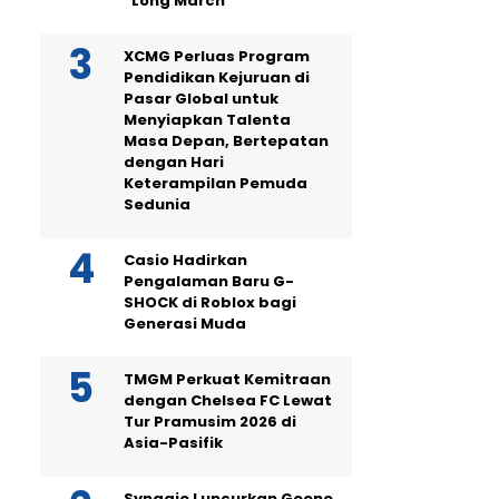
“Long March”
XCMG Perluas Program
Pendidikan Kejuruan di
Pasar Global untuk
Menyiapkan Talenta
Masa Depan, Bertepatan
dengan Hari
Keterampilan Pemuda
Sedunia
Casio Hadirkan
Pengalaman Baru G-
SHOCK di Roblox bagi
Generasi Muda
TMGM Perkuat Kemitraan
dengan Chelsea FC Lewat
Tur Pramusim 2026 di
Asia-Pasifik
Synagie Luncurkan Geene