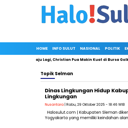
HOME
INFO SULUT
NASIONAL
POLITIK
E
ncam Gagal Maju Lagi, Christian Pua Makin Kuat di Bursa Golkar 
Topik
Selman
Dinas Lingkungan Hidup Kabu
Lingkungan
Nusantara
| Rabu, 29 Oktober 2025 - 18:46 WIB
Halosulut.com | Kabupaten Sleman dikena
Yogyakarta yang memiliki keindahan al