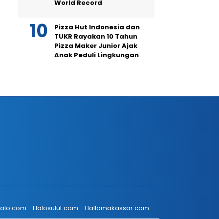
World Record
Pizza Hut Indonesia dan
TUKR Rayakan 10 Tahun
Pizza Maker Junior Ajak
Anak Peduli Lingkungan
talo.com
Halosulut.com
Hallomakassar.com