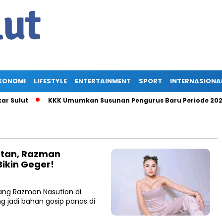
KONOMI
LIFESTYLE
ENTERTAINMENT
SPORT
INTERNASIONA
Sulut
KKK Umumkan Susunan Pengurus Baru Periode 2025-20
rotan, Razman
Bikin Geger!
ang Razman Nasution di
ng jadi bahan gosip panas di