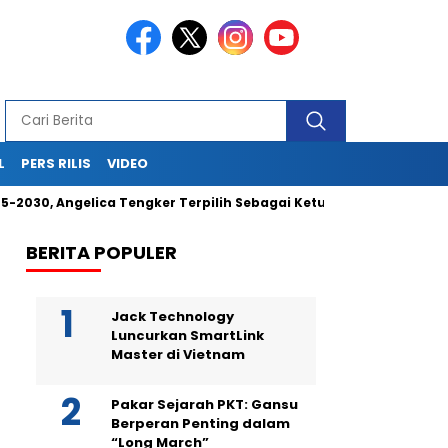
L
PERS RILIS
VIDEO
30, Angelica Tengker Terpilih Sebagai Ketua Umum
Berikan
BERITA POPULER
Jack Technology
Luncurkan SmartLink
Master di Vietnam
Pakar Sejarah PKT: Gansu
Berperan Penting dalam
“Long March”