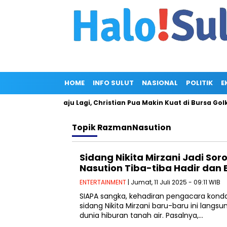
HOME
INFO SULUT
NASIONAL
POLITIK
E
ncam Gagal Maju Lagi, Christian Pua Makin Kuat di Bursa Golkar 
Topik
RazmanNasution
Sidang Nikita Mirzani Jadi So
Nasution Tiba-tiba Hadir dan 
ENTERTAINMENT
| Jumat, 11 Juli 2025 - 09:11 WIB
SIAPA sangka, kehadiran pengacara kond
sidang Nikita Mirzani baru-baru ini langsu
dunia hiburan tanah air. Pasalnya,…