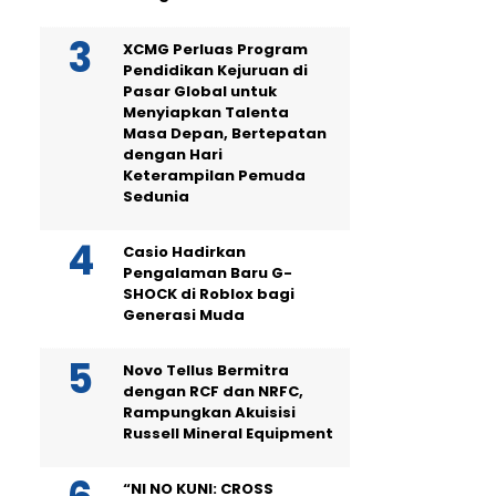
XCMG Perluas Program
Pendidikan Kejuruan di
Pasar Global untuk
Menyiapkan Talenta
Masa Depan, Bertepatan
dengan Hari
Keterampilan Pemuda
Sedunia
Casio Hadirkan
Pengalaman Baru G-
SHOCK di Roblox bagi
Generasi Muda
Novo Tellus Bermitra
dengan RCF dan NRFC,
Rampungkan Akuisisi
Russell Mineral Equipment
“NI NO KUNI: CROSS