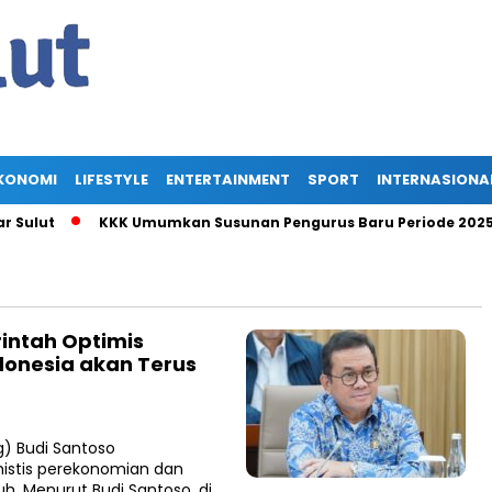
KONOMI
LIFESTYLE
ENTERTAINMENT
SPORT
INTERNASIONA
ulut
KKK Umumkan Susunan Pengurus Baru Periode 2025-2030
intah Optimis
onesia akan Terus
) Budi Santoso
stis perekonomian dan
. Menurut Budi Santoso, di