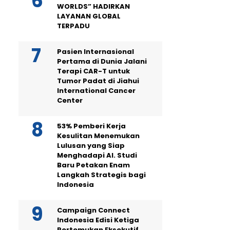
WORLDS” HADIRKAN
LAYANAN GLOBAL
TERPADU
Pasien Internasional
Pertama di Dunia Jalani
Terapi CAR-T untuk
Tumor Padat di Jiahui
International Cancer
Center
53% Pemberi Kerja
Kesulitan Menemukan
Lulusan yang Siap
Menghadapi AI. Studi
Baru Petakan Enam
Langkah Strategis bagi
Indonesia
Campaign Connect
Indonesia Edisi Ketiga
Pertemukan Eksekutif