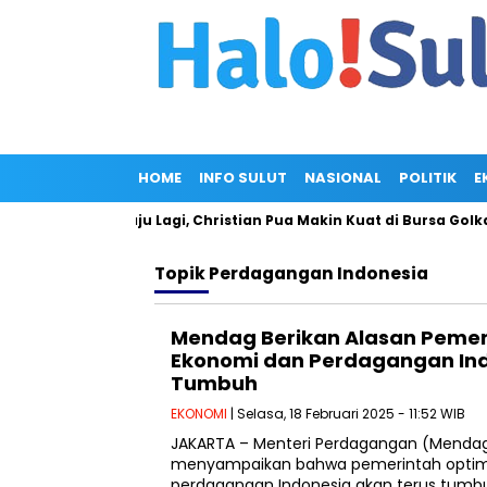
HOME
INFO SULUT
NASIONAL
POLITIK
E
cam Gagal Maju Lagi, Christian Pua Makin Kuat di Bursa Golkar S
Topik
Perdagangan Indonesia
Mendag Berikan Alasan Pemer
Ekonomi dan Perdagangan Ind
Tumbuh
EKONOMI
| Selasa, 18 Februari 2025 - 11:52 WIB
JAKARTA – Menteri Perdagangan (Mendag
menyampaikan bahwa pemerintah optimi
perdagangan Indonesia akan terus tumbuh