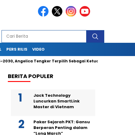
L
PERS RILIS
VIDEO
, Angelica Tengker Terpilih Sebagai Ketua Umum
Berikan 
BERITA POPULER
Jack Technology
Luncurkan SmartLink
Master di Vietnam
Pakar Sejarah PKT: Gansu
Berperan Penting dalam
“Long March”