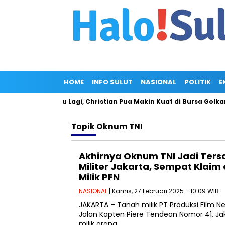
HOME
INFO SULUT
NASIONAL
POLITIK
E
cam Gagal Maju Lagi, Christian Pua Makin Kuat di Bursa Golkar Su
Topik
Oknum TNI
Akhirnya Oknum TNI Jadi Ters
Militer Jakarta, Sempat Klaim
Milik PFN
NASIONAL
| Kamis, 27 Februari 2025 - 10:09 WIB
JAKARTA – Tanah milik PT Produksi Film Ne
Jalan Kapten Piere Tendean Nomor 41, Ja
milik orang…