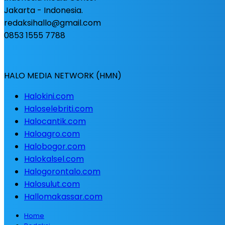
Jakarta - Indonesia.
redaksihallo@gmail.com
0853 1555 7788
HALO MEDIA NETWORK (HMN)
Halokini.com
Haloselebriti.com
Halocantik.com
Haloagro.com
Halobogor.com
Halokalsel.com
Halogorontalo.com
Halosulut.com
Hallomakassar.com
Home