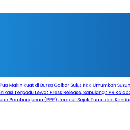
Pua Makin Kuat di Bursa Golkar Sulut
KKK Umumkan Susuna
ikasi Terpadu Lewat Press Release, Sapulangit PR Kolabo
atuan Pembangunan (PPP)
Jemput Sejak Turun dari Kenda