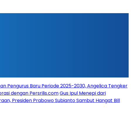
n Pengurus Baru Periode 2025-2030, Angelica Tengker
rasi dengan Persrilis.com
Gus Ipul Menepi dari
raan, Presiden Prabowo Subianto Sambut Hangat Bill