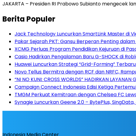
JAKARTA – Presiden RI Prabowo Subianto mengecek lang
Berita Populer
Jack Technology Luncurkan SmartLink Master di V
Pakar Sejarah PKT: Gansu Berperan Penting dalam
XCMG Perluas Program Pendidikan Kejuruan di Pa
Casio Hadirkan Pengalaman Baru G-SHOCK di Robl
Huawei Luncurkan Strategi “Grid-Forming” Terbaru
Novo Tellus Bermitra dengan RCF dan NRFC, Rampun
“NI NO KUNI: CROSS WORLDS” HADIRKAN LAYANAN 
Campaign Connect Indonesia Edisi Ketiga Pertemu
TMGM Perkuat Kemitraan dengan Chelsea FC Lewat 
Synagie Luncurkan Geene 2.0 – BytePlus, SingData,
Indonesia Media Center