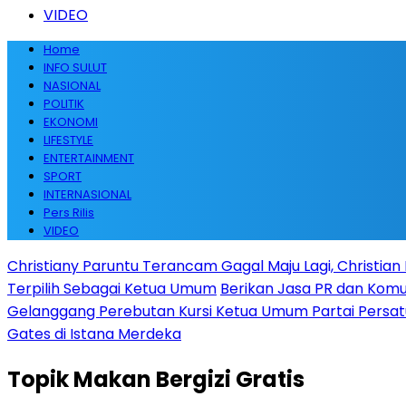
VIDEO
Home
INFO SULUT
NASIONAL
POLITIK
EKONOMI
LIFESTYLE
ENTERTAINMENT
SPORT
INTERNASIONAL
Pers Rilis
VIDEO
Christiany Paruntu Terancam Gagal Maju Lagi, Christian 
Terpilih Sebagai Ketua Umum
Berikan Jasa PR dan Komun
Gelanggang Perebutan Kursi Ketua Umum Partai Pers
Gates di Istana Merdeka
Topik
Makan Bergizi Gratis