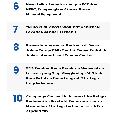
Novo Tellus Bermitra dengan RCF dan
NRFC, Rampungkan Akuisisi Russell
Mineral Equipment
“NI NO KUNI: CROSS WORLDS” HADIRKAN
LAYANAN GLOBAL TERPADU
Pasien Internasional Pertama di Dunia
Jalani Terapi CAR-T untuk Tumor Padat di
Jiahui International Cancer Center
53% Pemberi Kerja Kesulitan Menemukan
Lulusan yang Siap Menghadapi AI. Studi
Baru Petakan Enam Langkah Strategis
bagi Indonesia
Campaign Connect Indonesia Edisi Ketiga
Pertemukan Eksekutif Pemasaran untuk
Membahas Strategi Pertumbuhan di Era
AI pada 2026