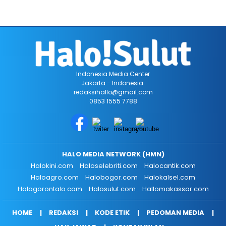
Indonesia Media Center
Jakarta - Indonesia.
redaksihallo@gmail.com
0853 1555 7788
HALO MEDIA NETWORK (HMN)
Halokini.com
Haloselebriti.com
Halocantik.com
Haloagro.com
Halobogor.com
Halokalsel.com
Halogorontalo.com
Halosulut.com
Hallomakassar.com
HOME
REDAKSI
KODE ETIK
PEDOMAN MEDIA