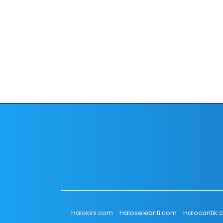
Halokini.com
Haloselebriti.com
Halocantik