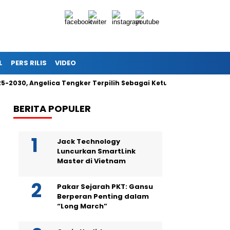
L
PERS RILIS
VIDEO
30, Angelica Tengker Terpilih Sebagai Ketua Umum
Berika
BERITA POPULER
Jack Technology
Luncurkan SmartLink
Master di Vietnam
Pakar Sejarah PKT: Gansu
Berperan Penting dalam
“Long March”