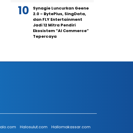
Synagie Luncurkan Geene
2.0 – BytePlus, SingData,
dan FLY Entertainment
Jadi 12 Mitra Pendiri
Ekosistem “AI Commerce”
Tepercaya
talo.com
Halosulut.com
Hallomakassar.com