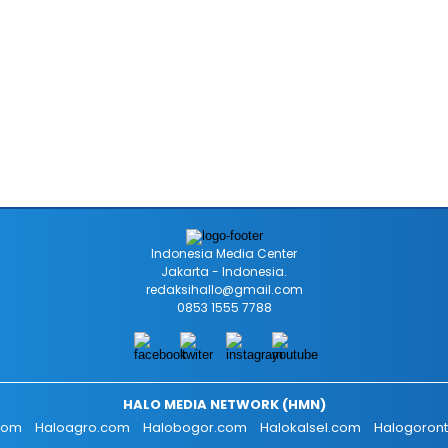
Indonesia Media Center
Jakarta - Indonesia.
redaksihallo@gmail.com
0853 1555 7788
HALO MEDIA NETWORK (HMN)
.com
Haloagro.com
Halobogor.com
Halokalsel.com
Halogoron