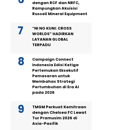
dengan RCF dan NRFC,
Rampungkan Akuisisi
Russell Mineral Equipment
“NI NO KUNI: CROSS
WORLDS” HADIRKAN
LAYANAN GLOBAL
TERPADU
Campaign Connect
Indonesia Edisi Ketiga
Pertemukan Eksekutif
Pemasaran untuk
Membahas Strategi
Pertumbuhan di Era AI
pada 2026
TMGM Perkuat Kemitraan
dengan Chelsea FC Lewat
Tur Pramusim 2026 di
Asia-Pasifik