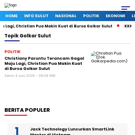
HOME
INFO SULUT
NASIONAL
POLITIK
EKONOMI
L
Lagi, Christian Pua Makin Kuat di Bursa Golkar Sulut
KKK U
Topik
Golkar Sulut
POLITIK
Christiany Paruntu Terancam Gagal
Maju Lagi, Christian Pua Makin Kuat
di Bursa Golkar Sulut
Senin, 9 Juni 2025 - 08:08 WIB
BERITA POPULER
Jack Technology Luncurkan SmartLink
Master di Vietnam