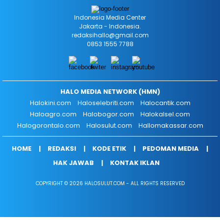
Indonesia Media Center
Jakarta - Indonesia.
redaksihallo@gmail.com
0853 1555 7788
HALO MEDIA NETWORK (HMN)
Halokini.com
Haloselebriti.com
Halocantik.com
Haloagro.com
Halobogor.com
Halokalsel.com
Halogorontalo.com
Halosulut.com
Hallomakassar.com
HOME
REDAKSI
KODE ETIK
PEDOMAN MEDIA
HAK JAWAB
KONTAK IKLAN
COPYRIGHT © 2026 HALOSULUT.COM - ALL RIGHTS RESERVED