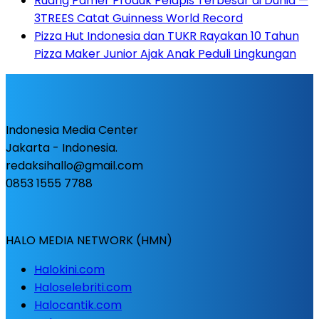
Ruang Pamer Produk Pelapis Terbesar di Dunia —
3TREES Catat Guinness World Record
Pizza Hut Indonesia dan TUKR Rayakan 10 Tahun
Pizza Maker Junior Ajak Anak Peduli Lingkungan
Indonesia Media Center
Jakarta - Indonesia.
redaksihallo@gmail.com
0853 1555 7788
HALO MEDIA NETWORK (HMN)
Halokini.com
Haloselebriti.com
Halocantik.com