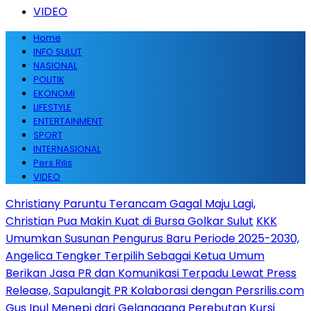
VIDEO
Home
INFO SULUT
NASIONAL
POLITIK
EKONOMI
LIFESTYLE
ENTERTAINMENT
SPORT
INTERNASIONAL
Pers Rilis
VIDEO
Christiany Paruntu Terancam Gagal Maju Lagi,
Christian Pua Makin Kuat di Bursa Golkar Sulut
KKK
Umumkan Susunan Pengurus Baru Periode 2025-2030,
Angelica Tengker Terpilih Sebagai Ketua Umum
Berikan Jasa PR dan Komunikasi Terpadu Lewat Press
Release, Sapulangit PR Kolaborasi dengan Persrilis.com
Gus Ipul Menepi dari Gelanggang Perebutan Kursi