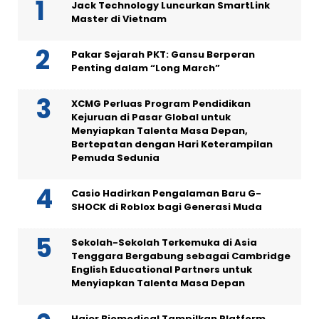
Jack Technology Luncurkan SmartLink
Master di Vietnam
Pakar Sejarah PKT: Gansu Berperan
Penting dalam “Long March”
XCMG Perluas Program Pendidikan
Kejuruan di Pasar Global untuk
Menyiapkan Talenta Masa Depan,
Bertepatan dengan Hari Keterampilan
Pemuda Sedunia
Casio Hadirkan Pengalaman Baru G-
SHOCK di Roblox bagi Generasi Muda
Sekolah-Sekolah Terkemuka di Asia
Tenggara Bergabung sebagai Cambridge
English Educational Partners untuk
Menyiapkan Talenta Masa Depan
Haier Biomedical Tampilkan Platform