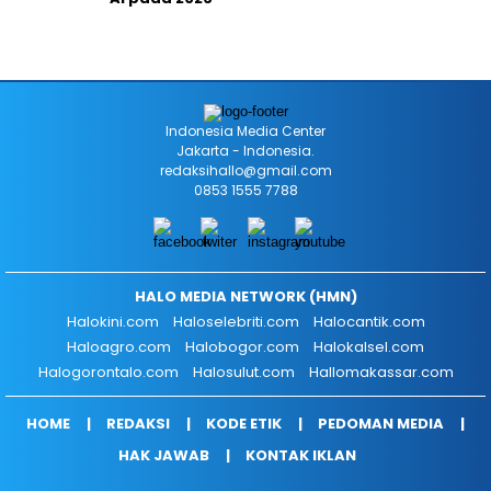
Indonesia Media Center
Jakarta - Indonesia.
redaksihallo@gmail.com
0853 1555 7788
HALO MEDIA NETWORK (HMN)
Halokini.com
Haloselebriti.com
Halocantik.com
Haloagro.com
Halobogor.com
Halokalsel.com
Halogorontalo.com
Halosulut.com
Hallomakassar.com
HOME
REDAKSI
KODE ETIK
PEDOMAN MEDIA
HAK JAWAB
KONTAK IKLAN