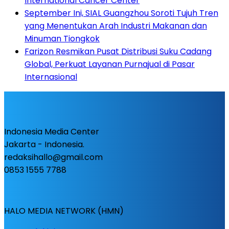
International Cancer Center
September Ini, SIAL Guangzhou Soroti Tujuh Tren
yang Menentukan Arah Industri Makanan dan
Minuman Tiongkok
Farizon Resmikan Pusat Distribusi Suku Cadang
Global, Perkuat Layanan Purnajual di Pasar
Internasional
Indonesia Media Center
Jakarta - Indonesia.
redaksihallo@gmail.com
0853 1555 7788
HALO MEDIA NETWORK (HMN)