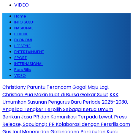
VIDEO
Home
INFO SULUT
NASIONAL
POLITIK
EKONOMI
LIFESTYLE
ENTERTAINMENT
SPORT
INTERNASIONAL
Pers Rilis
VIDEO
Christiany Paruntu Terancam Gagal Maju Lagi,
Christian Pua Makin Kuat di Bursa Golkar Sulut
KKK
Umumkan Susunan Pengurus Baru Periode 2025-2030,
Angelica Tengker Terpilih Sebagai Ketua Umum
Berikan Jasa PR dan Komunikasi Terpadu Lewat Press
Release, Sapulangit PR Kolaborasi dengan Persrilis.com
Gus Ipul Menepi dari Gelanggang Perebutan Kursi