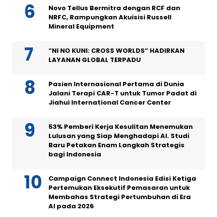
Novo Tellus Bermitra dengan RCF dan
NRFC, Rampungkan Akuisisi Russell
Mineral Equipment
“NI NO KUNI: CROSS WORLDS” HADIRKAN
LAYANAN GLOBAL TERPADU
Pasien Internasional Pertama di Dunia
Jalani Terapi CAR-T untuk Tumor Padat di
Jiahui International Cancer Center
53% Pemberi Kerja Kesulitan Menemukan
Lulusan yang Siap Menghadapi AI. Studi
Baru Petakan Enam Langkah Strategis
bagi Indonesia
Campaign Connect Indonesia Edisi Ketiga
Pertemukan Eksekutif Pemasaran untuk
Membahas Strategi Pertumbuhan di Era
AI pada 2026