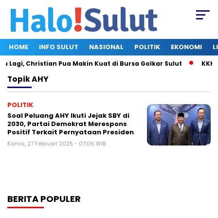
HOME
INFO SULUT
NASIONAL
POLITIK
EKONOMI
L
Lagi, Christian Pua Makin Kuat di Bursa Golkar Sulut
KKK U
Topik
AHY
POLITIK
Soal Peluang AHY Ikuti Jejak SBY di
2030, Partai Demokrat Merespons
Positif Terkait Pernyataan Presiden
Kamis, 27 Februari 2025 - 07:06 WIB
BERITA POPULER