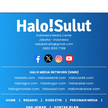
Indonesia Media Center
Jakarta - Indonesia.
redaksihallo@gmail.com
0853 1555 7788
HALO MEDIA NETWORK (HMN)
Halokini.com
Haloselebriti.com
Halocantik.com
Haloagro.com
Halobogor.com
Halokalsel.com
Halogorontalo.com
Halosulut.com
Hallomakassar.com
HOME
REDAKSI
KODE ETIK
PEDOMAN MEDIA
HAK JAWAB
KONTAK IKLAN