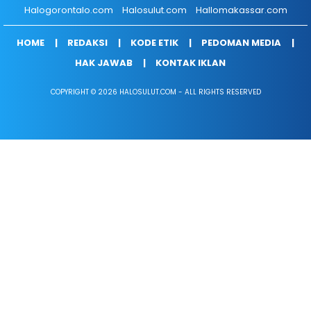
Halogorontalo.com
Halosulut.com
Hallomakassar.com
HOME
REDAKSI
KODE ETIK
PEDOMAN MEDIA
HAK JAWAB
KONTAK IKLAN
COPYRIGHT © 2026 HALOSULUT.COM - ALL RIGHTS RESERVED