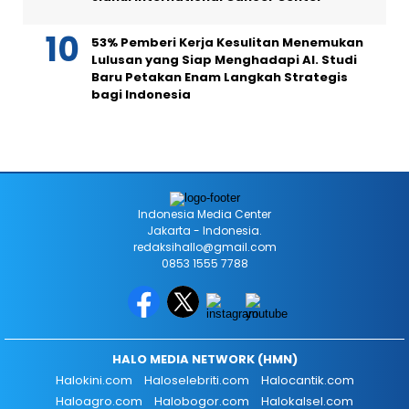
53% Pemberi Kerja Kesulitan Menemukan
Lulusan yang Siap Menghadapi AI. Studi
Baru Petakan Enam Langkah Strategis
bagi Indonesia
Indonesia Media Center
Jakarta - Indonesia.
redaksihallo@gmail.com
0853 1555 7788
HALO MEDIA NETWORK (HMN)
Halokini.com
Haloselebriti.com
Halocantik.com
Haloagro.com
Halobogor.com
Halokalsel.com