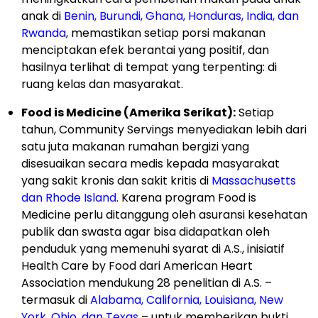
anak di
Benin, Burundi, Ghana, Honduras, India, dan
Rwanda
, memastikan setiap porsi makanan
menciptakan efek berantai yang positif, dan
hasilnya terlihat di tempat yang terpenting: di
ruang kelas dan masyarakat.
Food is Medicine (Amerika Serikat):
Setiap
tahun, Community Servings menyediakan lebih dari
satu juta makanan rumahan bergizi yang
disesuaikan secara medis kepada masyarakat
yang sakit kronis dan sakit kritis di
Massachusetts
dan Rhode Island
. Karena program Food is
Medicine perlu ditanggung oleh asuransi kesehatan
publik dan swasta agar bisa didapatkan oleh
penduduk yang memenuhi syarat di A.S., inisiatif
Health Care by Food dari American Heart
Association mendukung 28 penelitian di A.S. –
termasuk di
Alabama, California, Louisiana, New
York, Ohio, dan Texas
– untuk memberikan bukti