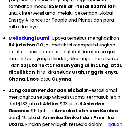
tambahan modal
$29 miliar
–
total $32 miliar
–
untuk intervensi amal melalui pekerjaan Global
Energy Alliance for People and Planet dan para
mitra lainnya.
Melindungi Bumi
:
Upaya tersebut menghasilkan
84 juta ton CO₂e
-metrik ini memperhitungkan
total potensi pemanasan global dari semua gas
rumah kaca yang dihindari, dikurangi, atau diserap
-dan
23 juta hektar lahan yang dilindungi atau
dipulihkan
, kira-kira seluas
Utah
,
Inggris Raya
,
Ghana
,
Laos
, atau
Guyana
.
Jangkauan Pendanaan Global:
Investasi amal
menjangkau setiap wilayah utama, termasuk lebih
dari $133 juta di
Afrika
; $93 juta di
Asia dan
Oseania
; $59 juta di
Amerika Latin dan Karibia
;
dan $49 juta
di Amerika Serikat dan Amerika
Utara
. Rincian per wilayah tersedia dalam
Tinjauan