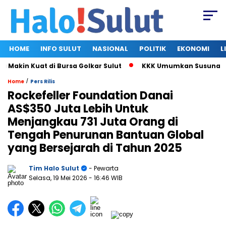
HOME
INFO SULUT
NASIONAL
POLITIK
EKONOMI
L
Kuat di Bursa Golkar Sulut
KKK Umumkan Susunan Pengurus B
/
Home
Pers Rilis
Rockefeller Foundation Danai
AS$350 Juta Lebih Untuk
Menjangkau 731 Juta Orang di
Tengah Penurunan Bantuan Global
yang Bersejarah di Tahun 2025
Tim Halo Sulut
- Pewarta
Selasa, 19 Mei 2026
- 16:46 WIB