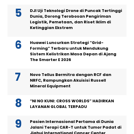
DJI Uji Teknologi Drone di Puncak Tertinggi
Dunia, Dorong Terobosan Pengiriman
Logistik, Pemetaan, dan Riset Iklim di
Ketinggian Ekstrem
Huawei Luncurkan Strategi “Grid-
Forming” Terbaru untuk Mendukung
Sistem Kelistrikan Masa Depan di Ajang
The Smarter E 2026
Novo Tellus Bermitra dengan RCF dan
NRFC, Rampungkan Akuisisi Russell
Mineral Equipment
“NI NO KUNI: CROSS WORLDS” HADIRKAN
LAYANAN GLOBAL TERPADU
Pasien Internasional Pertama di Dunia
Jalani Terapi CAR-T untuk Tumor Padat di
Jiahui International Cancer Center