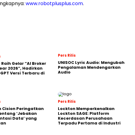
engkapnya:
www.robotplusplus.com
.
Pers Rilis
s
UNISOC Lyric Audio: Mengubah
 Raih Gelar “AI Broker
Pengalaman Mendengarkan
Year 2026”, Hadirkan
Audio
GPT Versi Terbaru di
s
Pers Rilis
 Cision Peringatkan
Lockton Memperkenalkan
entang ‘Jebakan
Lockton SAGE: Platform
tasi Data’ yang
Kecerdasan Perusahaan
kan
Terpadu Pertama di Industri