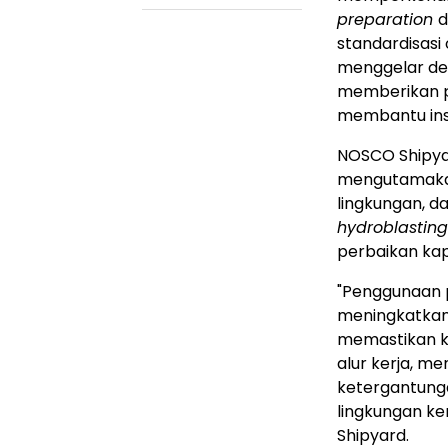
preparation
d
standardisasi
menggelar dem
memberikan pe
membantu insta
NOSCO Shipya
mengutamakan
lingkungan, d
hydroblasting
perbaikan kap
"Penggunaan 
meningkatkan 
memastikan ke
alur kerja, m
ketergantung
lingkungan ker
Shipyard.