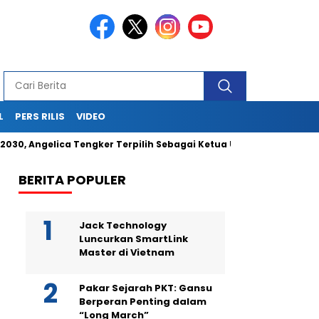
L
PERS RILIS
VIDEO
ngelica Tengker Terpilih Sebagai Ketua Umum
Berikan Jas
BERITA POPULER
Jack Technology
Luncurkan SmartLink
Master di Vietnam
Pakar Sejarah PKT: Gansu
Berperan Penting dalam
“Long March”