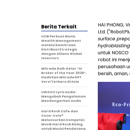
HAI PHONG, V
Berita Terkait
Ltd. ("RobotPl
UOB Perkuat Bisnis
surface prepa
Wealth Management
hydroblasting
melalui Kemitraan
Distribusi Strategis
untuk NOSCO S
dengan Allianz Global
Investors
robot ini men
perusahaan u
Mitrade Raih Gelar “AI
bersih, aman, 
Broker of the Year 2026”,
Hadirkan MitradeGPT
Versi Terbaru di Asia
UNISOC Lyric Audio:
Mengubah Pengalaman
Mendengarkan Audio
Hard Rock Cafe dan
Coca-Cola®
Meluncurkan Kompetisi
Musik Hard Rock Rising
untuk Musisi Pendatang