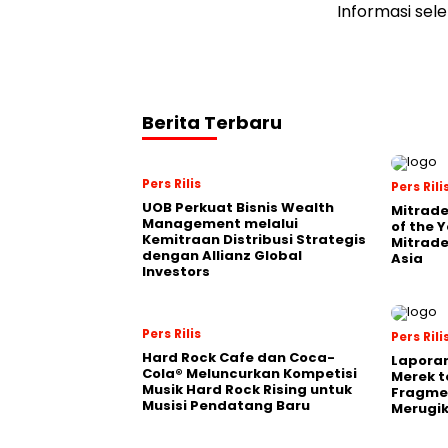
Informasi sel
Berita Terbaru
Pers Rilis
Pers Rili
UOB Perkuat Bisnis Wealth
Mitrade
Management melalui
of the 
Kemitraan Distribusi Strategis
Mitrade
dengan Allianz Global
Asia
Investors
Pers Rilis
Pers Rili
Hard Rock Cafe dan Coca-
Laporan
Cola® Meluncurkan Kompetisi
Merek t
Musik Hard Rock Rising untuk
Fragmen
Musisi Pendatang Baru
Merugi