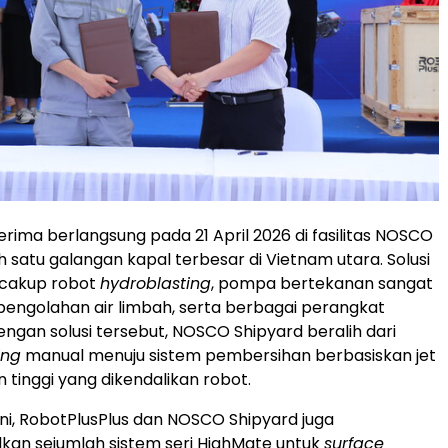
erima berlangsung pada 21 April 2026 di fasilitas NOSCO
h satu galangan kapal terbesar di Vietnam utara. Solusi
cakup robot
hydroblasting
, pompa bertekanan sangat
m pengolahan air limbah, serta berbagai perangkat
ngan solusi tersebut, NOSCO Shipyard beralih dari
ing
manual menuju sistem pembersihan berbasiskan jet
 tinggi yang dikendalikan robot.
ni, RobotPlusPlus dan NOSCO Shipyard juga
an sejumlah sistem seri HighMate untuk
surface