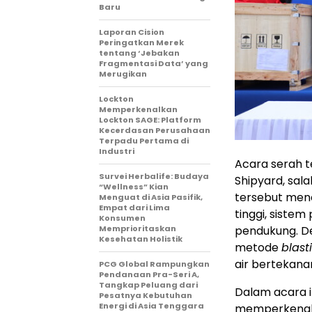
Baru
Laporan Cision
Peringatkan Merek
tentang ‘Jebakan
Fragmentasi Data’ yang
Merugikan
Lockton
Memperkenalkan
Lockton SAGE: Platform
Kecerdasan Perusahaan
Terpadu Pertama di
Industri
Acara serah t
Survei Herbalife: Budaya
Shipyard, sala
“Wellness” Kian
tersebut men
Menguat di Asia Pasifik,
Empat dari Lima
tinggi, siste
Konsumen
pendukung. De
Memprioritaskan
Kesehatan Holistik
metode
blast
air bertekanan
PCG Global Rampungkan
Pendanaan Pra-Seri A,
Tangkap Peluang dari
Dalam acara i
Pesatnya Kebutuhan
Energi di Asia Tenggara
memperkenalk