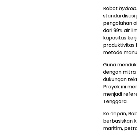
Robot
hydrob
standardisasi
pengolahan a
dari 99% air 
kapasitas ker
produktivitas
metode manua
Guna menduku
dengan mitra 
dukungan tekn
Proyek ini me
menjadi refere
Tenggara.
Ke depan, Rob
berbasiskan k
maritim, petro