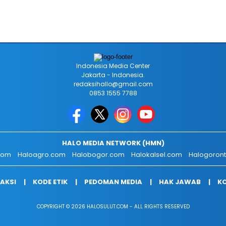
Indonesia Media Center
Jakarta - Indonesia.
redaksihallo@gmail.com
0853 1555 7788
HALO MEDIA NETWORK (HMN)
.com
Haloagro.com
Halobogor.com
Halokalsel.com
Halogoron
AKSI
KODE ETIK
PEDOMAN MEDIA
HAK JAWAB
KO
COPYRIGHT © 2026 HALOSULUT.COM - ALL RIGHTS RESERVED