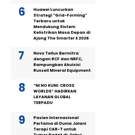
Huawei Luncurkan
Strategi “Grid-Forming”
Terbaru untuk
Mendukung Sistem
Kelistrikan Masa Depan di
Ajang The Smarter E 2026
Novo Tellus Bermitra
dengan RCF dan NRFC,
Rampungkan Akuisisi
Russell Mineral Equipment
“NI NO KUNI: CROSS
WORLDS” HADIRKAN
LAYANAN GLOBAL
TERPADU
Pasien Internasional
Pertama di Dunia Jalani
Terapi CAR-T untuk
Tumor Padat di Jiahui