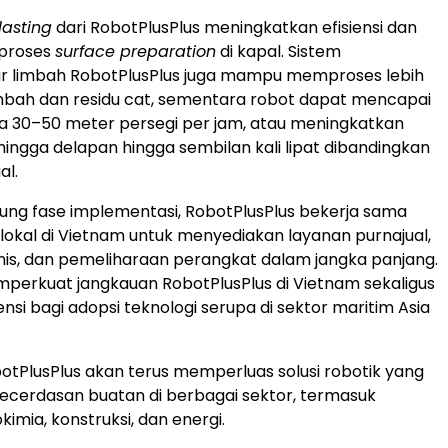
lasting
dari RobotPlusPlus meningkatkan efisiensi dan
 proses
surface preparation
di kapal. Sistem
ir limbah RobotPlusPlus juga mampu memproses lebih
limbah dan residu cat, sementara robot dapat mencapai
ja 30–50 meter persegi per jam, atau meningkatkan
 hingga delapan hingga sembilan kali lipat dibandingkan
l.
ng fase implementasi, RobotPlusPlus bekerja sama
lokal di Vietnam untuk menyediakan layanan purnajual,
is, dan pemeliharaan perangkat dalam jangka panjang.
mperkuat jangkauan RobotPlusPlus di Vietnam sekaligus
nsi bagi adopsi teknologi serupa di sektor maritim Asia
otPlusPlus akan terus memperluas solusi robotik yang
ecerdasan buatan di berbagai sektor, termasuk
kimia, konstruksi, dan energi.