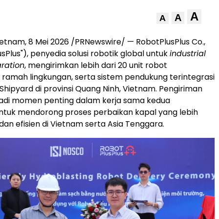
A
A
A
ietnam
,
8 Mei 2026
/PRNewswire/ — RobotPlusPlus Co.,
usPlus"), penyedia solusi robotik global untuk
industrial
ration
, mengirimkan lebih dari 20 unit robot
ramah lingkungan, serta sistem pendukung terintegrasi
hipyard di provinsi Quang Ninh, Vietnam. Pengiriman
jadi momen penting dalam kerja sama kedua
ntuk mendorong proses perbaikan kapal yang lebih
dan efisien di Vietnam serta Asia Tenggara.