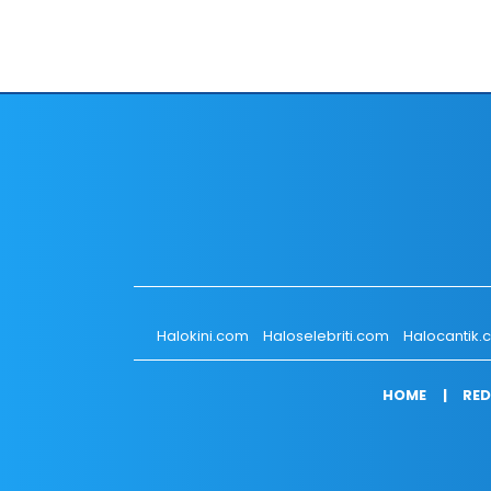
Halokini.com
Haloselebriti.com
Halocantik
HOME
RED