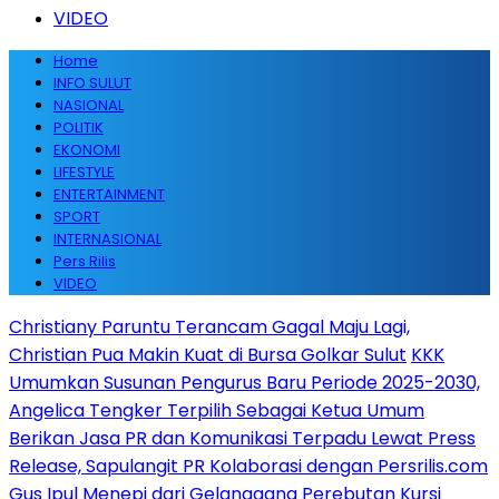
VIDEO
Home
INFO SULUT
NASIONAL
POLITIK
EKONOMI
LIFESTYLE
ENTERTAINMENT
SPORT
INTERNASIONAL
Pers Rilis
VIDEO
Christiany Paruntu Terancam Gagal Maju Lagi,
Christian Pua Makin Kuat di Bursa Golkar Sulut
KKK
Umumkan Susunan Pengurus Baru Periode 2025-2030,
Angelica Tengker Terpilih Sebagai Ketua Umum
Berikan Jasa PR dan Komunikasi Terpadu Lewat Press
Release, Sapulangit PR Kolaborasi dengan Persrilis.com
Gus Ipul Menepi dari Gelanggang Perebutan Kursi