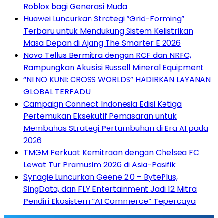
Roblox bagi Generasi Muda
Huawei Luncurkan Strategi “Grid-Forming”
Terbaru untuk Mendukung Sistem Kelistrikan
Masa Depan di Ajang The Smarter E 2026
Novo Tellus Bermitra dengan RCF dan NRFC,
Rampungkan Akuisisi Russell Mineral Equipment
“NI NO KUNI: CROSS WORLDS” HADIRKAN LAYANAN
GLOBAL TERPADU
Campaign Connect Indonesia Edisi Ketiga
Pertemukan Eksekutif Pemasaran untuk
Membahas Strategi Pertumbuhan di Era AI pada
2026
TMGM Perkuat Kemitraan dengan Chelsea FC
Lewat Tur Pramusim 2026 di Asia-Pasifik
Synagie Luncurkan Geene 2.0 – BytePlus,
SingData, dan FLY Entertainment Jadi 12 Mitra
Pendiri Ekosistem “AI Commerce” Tepercaya