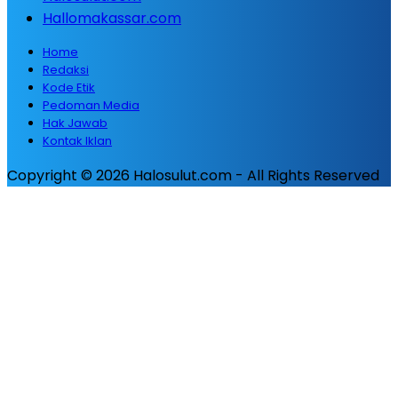
Hallomakassar.com
Home
Redaksi
Kode Etik
Pedoman Media
Hak Jawab
Kontak Iklan
Copyright © 2026 Halosulut.com - All Rights Reserved