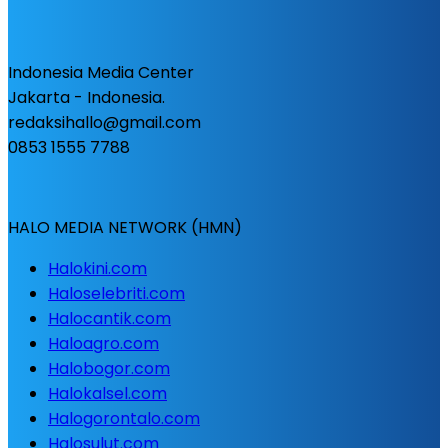
Indonesia Media Center
Jakarta - Indonesia.
redaksihallo@gmail.com
0853 1555 7788
HALO MEDIA NETWORK (HMN)
Halokini.com
Haloselebriti.com
Halocantik.com
Haloagro.com
Halobogor.com
Halokalsel.com
Halogorontalo.com
Halosulut.com