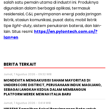
salah satu pemain utama di industri ini. Produknya
digunakan dalam berbagai aplikasi, termasuk
residensial, C&I, penyimpanan energi pada jaringan
listrik, stasiun komunikasi, pusat data, mobil listrik
tipe
light-duty
, sistem penukaran baterai, dan lain-
lain. Situs resmi:
https://en.pylontech.com.cn/?
lan=en
BERITA TERKAIT
Jumat, 7 Agustus 2026 - 09:32 WIB
MONDEVITA MENGAKUISISI SAHAM MAYORITAS DI
UNDERSCORE DISTRICT, PERUSAHAAN INDUK MAGLIANO,
SEBAGAI LANGKAH KEDUA DALAM MEMBANGUN
PLATFORM MEREK MEWAH ITALIA BARU
Jumat, 7 Agustus 2026 - 04:14 WIB