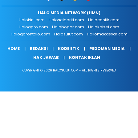
HALO MEDIA NETWORK (HMN)
Halokini.com
Haloselebriti.com
Halocantik.com
Haloagro.com
Halobogor.com
Halokalsel.com
Halogorontalo.com
Halosulut.com
Hallomakassar.com
HOME
REDAKSI
KODE ETIK
PEDOMAN MEDIA
HAK JAWAB
KONTAK IKLAN
COPYRIGHT © 2026 HALOSULUT.COM - ALL RIGHTS RESERVED