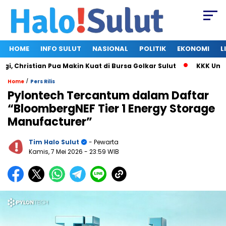
HOME
INFO SULUT
NASIONAL
POLITIK
EKONOMI
L
hristian Pua Makin Kuat di Bursa Golkar Sulut
KKK Umumkan 
/
Home
Pers Rilis
Pylontech Tercantum dalam Daftar
“BloombergNEF Tier 1 Energy Storage
Manufacturer”
Tim Halo Sulut
- Pewarta
Kamis, 7 Mei 2026
- 23:59 WIB