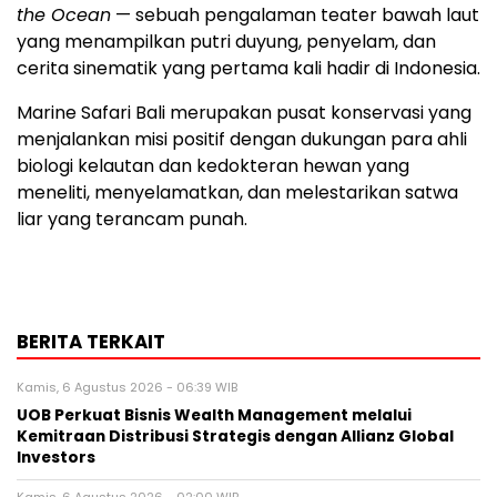
the Ocean
— sebuah pengalaman teater bawah laut
yang menampilkan putri duyung, penyelam, dan
cerita sinematik yang pertama kali hadir di
Indonesia
.
Marine Safari Bali merupakan pusat konservasi yang
menjalankan misi positif dengan dukungan para ahli
biologi kelautan dan kedokteran hewan yang
meneliti, menyelamatkan, dan melestarikan satwa
liar yang terancam punah.
BERITA TERKAIT
Kamis, 6 Agustus 2026 - 06:39 WIB
UOB Perkuat Bisnis Wealth Management melalui
Kemitraan Distribusi Strategis dengan Allianz Global
Investors
Kamis, 6 Agustus 2026 - 02:00 WIB