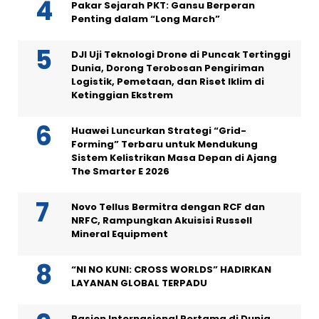
Pakar Sejarah PKT: Gansu Berperan
Penting dalam “Long March”
DJI Uji Teknologi Drone di Puncak Tertinggi
Dunia, Dorong Terobosan Pengiriman
Logistik, Pemetaan, dan Riset Iklim di
Ketinggian Ekstrem
Huawei Luncurkan Strategi “Grid-
Forming” Terbaru untuk Mendukung
Sistem Kelistrikan Masa Depan di Ajang
The Smarter E 2026
Novo Tellus Bermitra dengan RCF dan
NRFC, Rampungkan Akuisisi Russell
Mineral Equipment
“NI NO KUNI: CROSS WORLDS” HADIRKAN
LAYANAN GLOBAL TERPADU
Pasien Internasional Pertama di Dunia