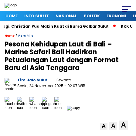
HOME
INFO SULUT
NASIONAL
POLITIK
EKONOMI
L
, Christian Pua Makin Kuat di Bursa Golkar Sulut
KKK Umumk
/
Home
Pers Rilis
Pesona Kehidupan Laut di Bali –
Marine Safari Bali Hadirkan
Petualangan Laut dengan Format
Baru di Asia Tenggara
Tim Halo Sulut
- Pewarta
Senin, 24 November 2025
- 02:07 WIB
A
A
A