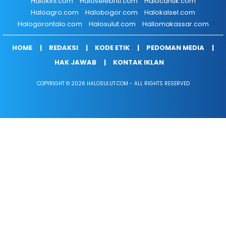
Halokini.com
Haloselebriti.com
Halocantik.com
Haloagro.com
Halobogor.com
Halokalsel.com
Halogorontalo.com
Halosulut.com
Hallomakassar.com
HOME
REDAKSI
KODE ETIK
PEDOMAN MEDIA
HAK JAWAB
KONTAK IKLAN
COPYRIGHT © 2026 HALOSULUT.COM - ALL RIGHTS RESERVED