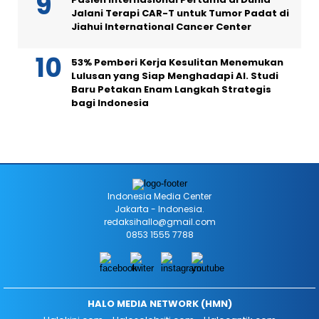
Jalani Terapi CAR-T untuk Tumor Padat di
Jiahui International Cancer Center
53% Pemberi Kerja Kesulitan Menemukan
Lulusan yang Siap Menghadapi AI. Studi
Baru Petakan Enam Langkah Strategis
bagi Indonesia
Indonesia Media Center
Jakarta - Indonesia.
redaksihallo@gmail.com
0853 1555 7788
HALO MEDIA NETWORK (HMN)