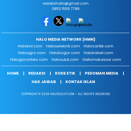
redaksihallo@gmail.com
0853 1555 7788
HALO MEDIA NETWORK (HMN)
Halokini.com
Haloselebriti.com
Halocantik.com
Haloagro.com
Halobogor.com
Halokalsel.com
Halogorontalo.com
Halosulut.com
Hallomakassar.com
HOME
REDAKSI
KODE ETIK
PEDOMAN MEDIA
HAK JAWAB
KONTAK IKLAN
COPYRIGHT © 2026 HALOSULUT.COM - ALL RIGHTS RESERVED