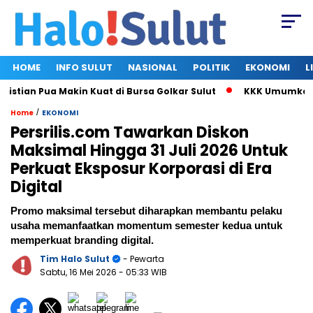
HOME
INFO SULUT
NASIONAL
POLITIK
EKONOMI
L
an Pua Makin Kuat di Bursa Golkar Sulut
KKK Umumkan Susun
/
Home
EKONOMI
Persrilis.com Tawarkan Diskon
Maksimal Hingga 31 Juli 2026 Untuk
Perkuat Eksposur Korporasi di Era
Digital
Promo maksimal tersebut diharapkan membantu pelaku
usaha memanfaatkan momentum semester kedua untuk
memperkuat branding digital.
Tim Halo Sulut
- Pewarta
Sabtu, 16 Mei 2026
- 05:33 WIB