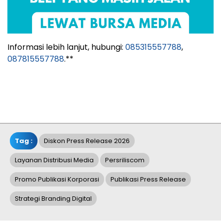
Informasi lebih lanjut, hubungi:
085315557788
,
087815557788
.**
Tag :
Diskon Press Release 2026
Layanan Distribusi Media
Persriliscom
Promo Publikasi Korporasi
Publikasi Press Release
Strategi Branding Digital