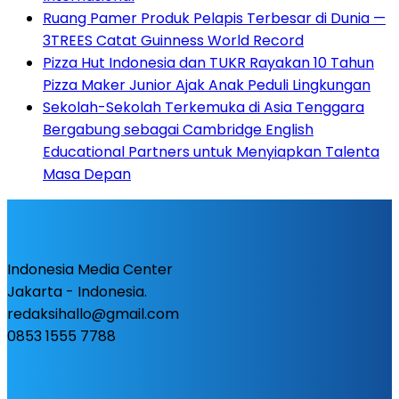
Ruang Pamer Produk Pelapis Terbesar di Dunia —
3TREES Catat Guinness World Record
Pizza Hut Indonesia dan TUKR Rayakan 10 Tahun
Pizza Maker Junior Ajak Anak Peduli Lingkungan
Sekolah-Sekolah Terkemuka di Asia Tenggara
Bergabung sebagai Cambridge English
Educational Partners untuk Menyiapkan Talenta
Masa Depan
Indonesia Media Center
Jakarta - Indonesia.
redaksihallo@gmail.com
0853 1555 7788