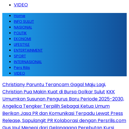
VIDEO
Home
INFO SULUT
NASIONAL
POLITIK
EKONOMI
LIFESTYLE
ENTERTAINMENT
SPORT
INTERNASIONAL
Pers Rilis
VIDEO
Christiany Paruntu Terancam Gagal Maju Lagi,
Christian Pua Makin Kuat di Bursa Golkar Sulut
KKK
Umumkan Susunan Pengurus Baru Periode 2025-2030,
Angelica Tengker Terpilih Sebagai Ketua Umum
Berikan Jasa PR dan Komunikasi Terpadu Lewat Press
Release, Sapulangit PR Kolaborasi dengan Persrilis.com
Gus Ipul Menepi dari Gelanggang Perebutan Kursi