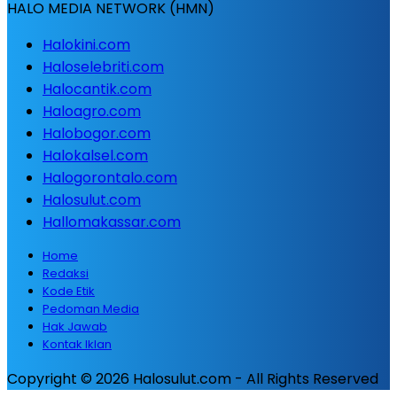
HALO MEDIA NETWORK (HMN)
Halokini.com
Haloselebriti.com
Halocantik.com
Haloagro.com
Halobogor.com
Halokalsel.com
Halogorontalo.com
Halosulut.com
Hallomakassar.com
Home
Redaksi
Kode Etik
Pedoman Media
Hak Jawab
Kontak Iklan
Copyright © 2026 Halosulut.com - All Rights Reserved