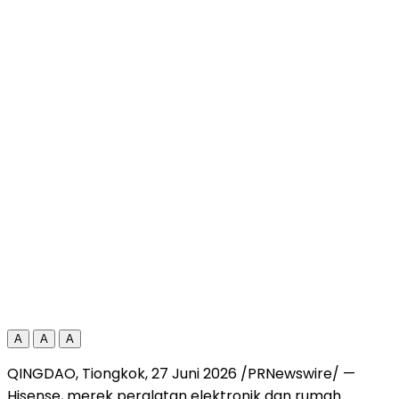
A
A
A
QINGDAO, Tiongkok, 27 Juni 2026 /PRNewswire/ —
Hisense, merek peralatan elektronik dan rumah