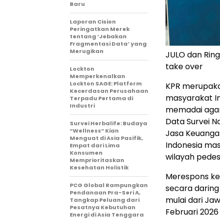
Baru
Laporan Cision
Peringatkan Merek
tentang ‘Jebakan
Fragmentasi Data’ yang
Merugikan
JULO dan Ring
take over
Lockton
Memperkenalkan
Lockton SAGE: Platform
KPR merupakan
Kecerdasan Perusahaan
masyarakat In
Terpadu Pertama di
Industri
memadai agar 
Data Survei Na
Survei Herbalife: Budaya
“Wellness” Kian
Jasa Keuanga
Menguat di Asia Pasifik,
Indonesia masi
Empat dari Lima
Konsumen
wilayah pedes
Memprioritaskan
Kesehatan Holistik
Merespons keb
PCG Global Rampungkan
secara daring
Pendanaan Pra-Seri A,
mulai dari Ja
Tangkap Peluang dari
Pesatnya Kebutuhan
Februari 202
Energi di Asia Tenggara