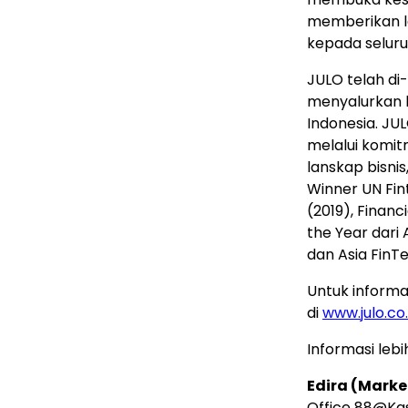
memberikan la
kepada seluru
JULO telah di
menyalurkan kr
Indonesia. J
melalui komit
lanskap bisnis
Winner UN Fint
(2019), Financ
the Year dari
dan Asia FinT
Untuk informas
di
www.julo.co.
Informasi lebi
Edira (Marke
Office 88@Kas