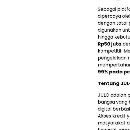
Sebagai platf
dipercaya oleh
dengan total
digunakan unt
hingga kebut
Rp50 juta
den
kompetitif. M
pengelolaan ri
mempertaha
99% pada pe
Tentang JUL
JULO adalah p
bangsa yang 
digital berba
Akses kredit
masyarakat a
finansial, me