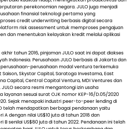
rputaran perekonomian negara. JULO juga menjadi
rusahaan finansial teknologi pertama yang
roses credit underwriting berbasis digital secara
 platform risk assessment untuk memproses pengajuan
en dan menentukan kelayakan kredit melalui aplikasi
 akhir tahun 2016, pinjaman JULO saat ini dapat diakses
layah Indonesia. Perusahaan JULO berbasis di Jakarta dan
h perusahaan-perusahaan modal ventura terkemuka
t Saison, Skystar Capital, Saratoga Investama, East
na Capital, Central Capital Ventura, MDI Ventures dan
. JULO secara resmi mengantongi izin usaha
a layanan sesuai surat OJK nomor KEP-16/D.05/2020
020. Sejak menapaki industri peer-to-peer lending di
LO telah mendapatkan berbagai pendanaan yaitu
 A dengan nilai US$10 juta di tahun 2018 dan
 B senilai US$80 juta di tahun 2022. Pendanaan ini telah
mpatan bagi JULO untuk terus berkembang dan