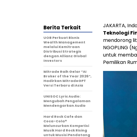
JAKARTA, Ind
Berita Terkait
Teknologi Fin
UOB Perkuat Bisnis
mendorong lit
Wealth Management
NGOPLING (Ngo
melalui Kemitraan
Distribusi Strategis
untuk membag
dengan Allianz Global
Investors
Pemilikan Rum
Mitrade Raih Gelar “AI
Broker of the Year 2026”,
Hadirkan MitradeGPT
Versi Terbaru di Asia
UNISOC Lyric Audio:
Mengubah Pengalaman
Mendengarkan Audio
Hard Rock Cafe dan
Coca-Cola®
Meluncurkan Kompetisi
Musik Hard Rock Rising
untuk Musisi Pendatang