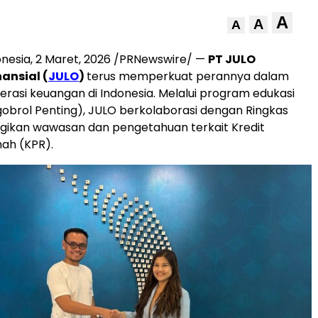
A
A
A
onesia
,
2 Maret, 2026
/PRNewswire/ —
PT JULO
ansial (
JULO
)
terus memperkuat perannya dalam
erasi keuangan di Indonesia. Melalui program edukasi
brol Penting), JULO berkolaborasi dengan Ringkas
ikan wawasan dan pengetahuan terkait Kredit
ah (KPR).