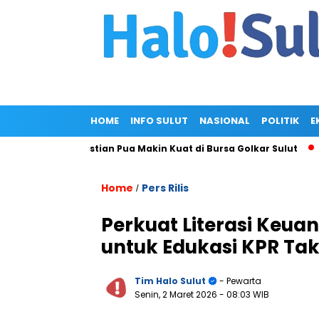
HOME
INFO SULUT
NASIONAL
POLITIK
E
Lagi, Christian Pua Makin Kuat di Bursa Golkar Sulut
KKK Um
Home
Pers Rilis
/
Perkuat Literasi Keu
untuk Edukasi KPR Tak
Tim Halo Sulut
- Pewarta
Senin, 2 Maret 2026
- 08:03 WIB