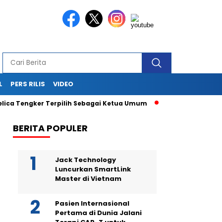
L
PERS RILIS
VIDEO
gker Terpilih Sebagai Ketua Umum
Berikan Jasa PR dan Kom
BERITA POPULER
Jack Technology
Luncurkan SmartLink
Master di Vietnam
Pasien Internasional
Pertama di Dunia Jalani