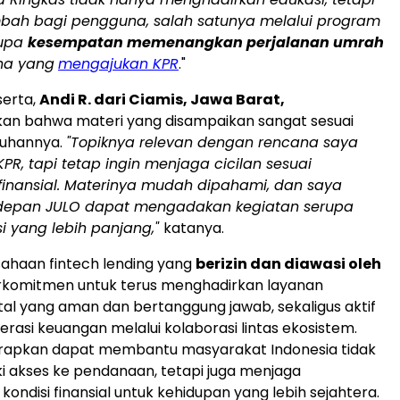
ambah bagi pengguna, salah satunya melalui program
rupa
kesempatan memenangkan perjalanan umrah
na yang
mengajukan KPR
."
serta,
Andi R. dari Ciamis, Jawa Barat,
n bahwa materi yang disampaikan sangat sesuai
uhannya.
"Topiknya relevan dengan rencana saya
R, tapi tetap ingin menjaga cicilan sesuai
nansial. Materinya mudah dipahami, dan saya
depan JULO dapat mengadakan kegiatan serupa
i yang lebih panjang,"
katanya.
ahaan fintech lending yang
berizin dan diawasi oleh
erkomitmen untuk terus menghadirkan layanan
tal yang aman dan bertanggung jawab, sekaligus aktif
erasi keuangan melalui kolaborasi lintas ekosistem.
harapkan dapat membantu masyarakat Indonesia tidak
i akses ke pendanaan, tetapi juga menjaga
kondisi finansial untuk kehidupan yang lebih sejahtera.