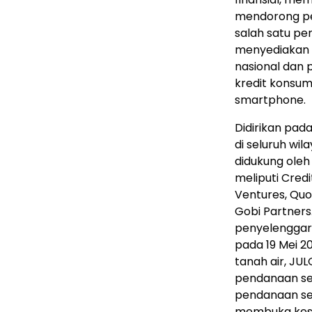
mendorong pe
salah satu pe
menyediakan p
nasional dan
kredit konsum
smartphone.
Didirikan pada
di seluruh wi
didukung ole
meliputi Credi
Ventures, Quo
Gobi Partners
penyelenggar
pada 19 Mei 2
tanah air, JU
pendanaan seri
pendanaan seri
membuka kese