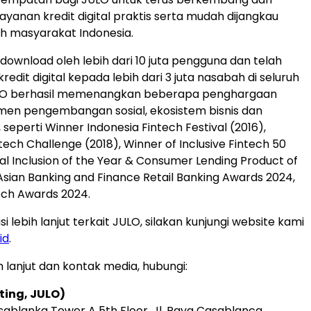
yanan kredit digital praktis serta mudah dijangkau
h masyarakat Indonesia.
-download oleh lebih dari 10 juta pengguna dan telah
edit digital kepada lebih dari 3 juta nasabah di seluruh
ULO berhasil memenangkan beberapa penghargaan
men pengembangan sosial, ekosistem bisnis dan
, seperti Winner Indonesia Fintech Festival (2016),
ech Challenge (2018), Winner of Inclusive Fintech 50
ial Inclusion of the Year & Consumer Lending Product of
 Asian Banking and Finance Retail Banking Awards 2024,
ech Awards 2024.
i lebih lanjut terkait JULO, silakan kunjungi website kami
id
.
h lanjut dan kontak media, hubungi:
ting, JULO)
ablanka Tower A 5th Floor, Jl. Raya Casablanca,