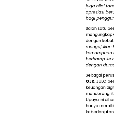
juga nilai t
apresiasi be
bagi penggu
Salah satu pe
mengungkapka
dengan kebut
mengajukan KP
kemampuan fi
berharap ke 
dengan duras
Sebagai perus
OJK
, JULO b
keuangan digi
mendorong lit
Upaya ini di
hanya memilik
keberlanjutan 