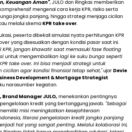
gan, Keuangan Aman"
, JULO dan Ringkas memberikan
prehensif mengenai cara kerja KPR, risiko serta
unga jangka panjang, hingga strategi menjaga cicilan
kau melalui skema
KPR take over
.
ukasi, peserta dibekali simulasi nyata perhitungan KPR
ver yang disesuaikan dengan kondisi pasar saat ini.
l KPR, jangan khawatir saat memasuki fase floating
usi untuk mengembalikan lagi ke suku bunga seperti
KPR take over. Ini bisa menjadi strategi untuk
cicilan agar kondisi finansial tetap sehat,"
ujar
Devie
usiness Development & Mortgage Strategist
aku narasumber kegiatan.
, Brand Manager JULO,
menekankan pentingnya
m pengelolaan kredit yang bertanggung jawab.
"Sebagai
memiliki misi meningkatkan kesejahteraan
donesia, literasi pengelolaan kredit jangka panjang
enjadi hal yang sangat penting. Melalui kolaborasi ini,
 Ringkas tidak hanya menghadirkan edukasi, tetapi