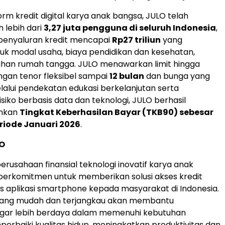
orm kredit digital karya anak bangsa, JULO telah
 lebih dari
3,27 juta pengguna di seluruh Indonesia
,
 penyaluran kredit mencapai
Rp27 triliun
yang
uk modal usaha, biaya pendidikan dan kesehatan,
uhan rumah tangga. JULO menawarkan limit hingga
gan tenor fleksibel sampai
12 bulan
dan bunga yang
elalui pendekatan edukasi berkelanjutan serta
siko berbasis data dan teknologi, JULO berhasil
nkan
Tingkat Keberhasilan Bayar (TKB90) sebesar
riode Januari 2026
.
O
erusahaan finansial teknologi inovatif karya anak
berkomitmen untuk memberikan solusi akses kredit
sis aplikasi smartphone kepada masyarakat di Indonesia.
 yang mudah dan terjangkau akan membantu
gar lebih berdaya dalam memenuhi kebutuhan
mperbaiki kualitas hidup, meningkatkan produktivitas dan