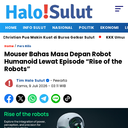
HOME
INFO SULUT
NASIONAL
POLITIK
EKONOMI
L
istian Pua Makin Kuat di Bursa Golkar Sulut
KKK Umumkan S
/
Home
Pers Rilis
Mouser Bahas Masa Depan Robot
Humanoid Lewat Episode “Rise of the
Robots”
Tim Halo Sulut
- Pewarta
Kamis, 9 Juli 2026
- 03:11 WIB