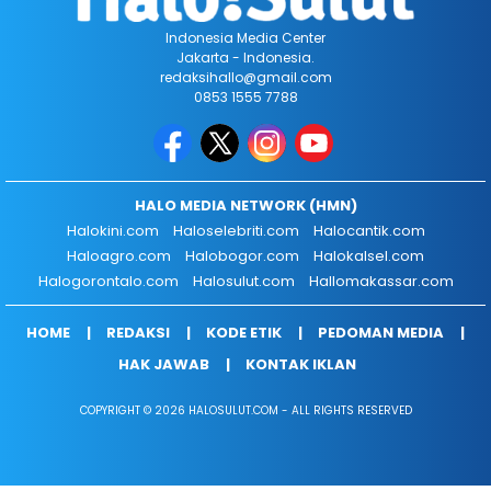
Indonesia Media Center
Jakarta - Indonesia.
redaksihallo@gmail.com
0853 1555 7788
HALO MEDIA NETWORK (HMN)
Halokini.com
Haloselebriti.com
Halocantik.com
Haloagro.com
Halobogor.com
Halokalsel.com
Halogorontalo.com
Halosulut.com
Hallomakassar.com
HOME
REDAKSI
KODE ETIK
PEDOMAN MEDIA
HAK JAWAB
KONTAK IKLAN
COPYRIGHT © 2026 HALOSULUT.COM - ALL RIGHTS RESERVED