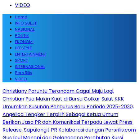
VIDEO
Home
INFO SULUT
NASIONAL
POLITIK
EKONOMI
LIFESTYLE
ENTERTAINMENT
SPORT
INTERNASIONAL
Pers Rilis
VIDEO
Christiany Paruntu Terancam Gagal Maju Lagi,
Christian Pua Makin Kuat di Bursa Golkar Sulut
KKK
Umumkan Susunan Pengurus Baru Periode 2025-2030,
Angelica Tengker Terpilih Sebagai Ketua Umum
Berikan Jasa PR dan Komunikasi Terpadu Lewat Press
Release, Sapulangit PR Kolaborasi dengan Persrilis.com
Gus Ipul Menepi dari Gelanggang Perebutan Kursi