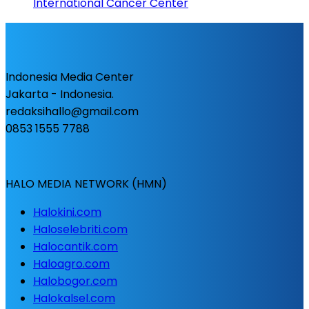
International Cancer Center
Indonesia Media Center
Jakarta - Indonesia.
redaksihallo@gmail.com
0853 1555 7788
HALO MEDIA NETWORK (HMN)
Halokini.com
Haloselebriti.com
Halocantik.com
Haloagro.com
Halobogor.com
Halokalsel.com