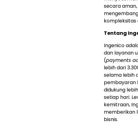
secara aman, 
mengembangka
kompleksitas 
Tentang Ing
Ingenico adal
dan layanan 
(
payments a
lebih dari 3.
selama lebih 
pembayaran In
didukung lebih
setiap hari. L
kemitraan, I
memberikan l
bisnis.