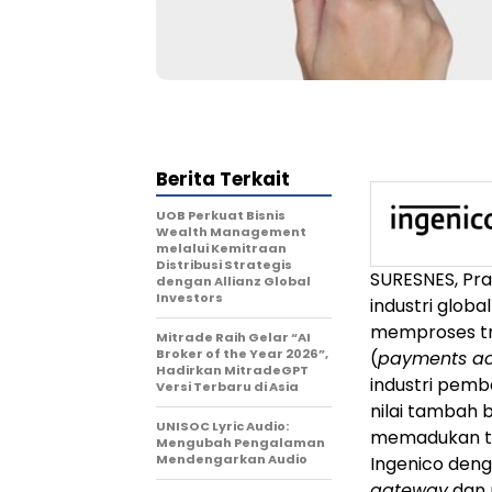
Berita Terkait
UOB Perkuat Bisnis
Wealth Management
melalui Kemitraan
Distribusi Strategis
SURESNES, Pra
dengan Allianz Global
Investors
industri glob
memproses t
Mitrade Raih Gelar “AI
Broker of the Year 2026”,
(
payments a
Hadirkan MitradeGPT
industri pem
Versi Terbaru di Asia
nilai tambah b
UNISOC Lyric Audio:
memadukan te
Mengubah Pengalaman
Mendengarkan Audio
Ingenico deng
gateway
dan 