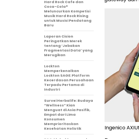
Hard Rock Cafe dan
Coca-Cola®
Meluncurkan Kompetisi
Musik Hard Rock Rising
untuk Musisi Pendatang
Baru
Laporan Cision
Peringatkan Merek
tentang ‘Jebakan
Fragmentasi Data’ yang
Merugikan
Lockton
Memperkenalkan
Lockton SAGE: Platform
Kecerdasan Perusahaan
Terpadu Pertama di
Industri
Survei Herbalife: Budaya
“Wellness” Kian
Menguat di Asia Pasifik,
Empat dari Lima
Konsumen
Memprioritaskan
Ingenico AXIU
Kesehatan Holistik