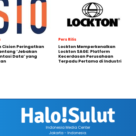
s
Pers Rilis
 Cision Peringatkan
Lockton Memperkenalkan
entang ‘Jebakan
Lockton SAGE: Platform
tasi Data’ yang
Kecerdasan Perusahaan
kan
Terpadu Pertama di Industri
Indonesia Media Center
Jakarta - Indonesia.