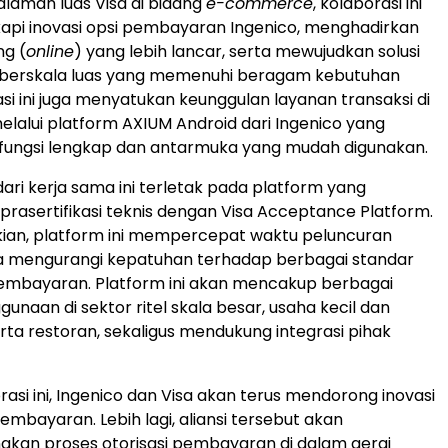
laman luas Visa di bidang
e-commerce
, kolaborasi ini
api inovasi opsi pembayaran Ingenico, menghadirkan
ng (
online
) yang lebih lancar, serta mewujudkan solusi
berskala luas yang memenuhi beragam kebutuhan
asi ini juga menyatukan keunggulan layanan transaksi di
elalui platform AXIUM Android dari Ingenico yang
ungsi lengkap dan antarmuka yang mudah digunakan.
ari kerja sama ini terletak pada platform yang
rasertifikasi teknis dengan Visa Acceptance Platform.
ian, platform ini mempercepat waktu peluncuran
a mengurangi kepatuhan terhadap berbagai standar
pembayaran. Platform ini akan mencakup berbagai
unaan di sektor ritel skala besar, usaha kecil dan
ta restoran, sekaligus mendukung integrasi pihak
rasi ini, Ingenico dan Visa akan terus mendorong inovasi
embayaran. Lebih lagi, aliansi tersebut akan
kan proses otorisasi pembayaran di dalam gerai