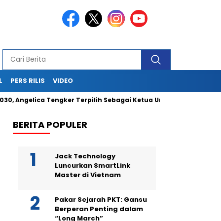
L
PERS RILIS
VIDEO
elica Tengker Terpilih Sebagai Ketua Umum
Berikan Jasa 
BERITA POPULER
Jack Technology
Luncurkan SmartLink
Master di Vietnam
Pakar Sejarah PKT: Gansu
Berperan Penting dalam
“Long March”