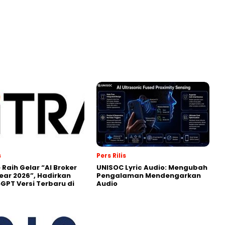
s
Pers Rilis
 Raih Gelar “AI Broker
UNISOC Lyric Audio: Mengubah
Year 2026”, Hadirkan
Pengalaman Mendengarkan
GPT Versi Terbaru di
Audio