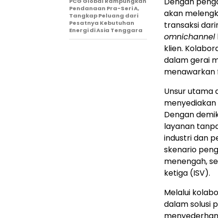
Dengan penga
PCG Global Rampungkan
Pendanaan Pra-Seri A,
akan melengk
Tangkap Peluang dari
Pesatnya Kebutuhan
transaksi dari
Energi di Asia Tenggara
omnichannel
klien. Kolabor
dalam gerai m
menawarkan f
Unsur utama d
menyediakan p
Dengan demik
layanan tanp
industri dan 
skenario pengg
menengah, ser
ketiga (ISV).
Melalui kolabo
dalam solusi p
menyederhana