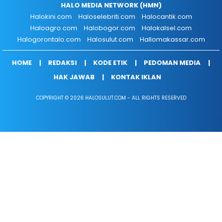
HALO MEDIA NETWORK (HMN)
Halokini.com
Haloselebriti.com
Halocantik.com
Haloagro.com
Halobogor.com
Halokalsel.com
Halogorontalo.com
Halosulut.com
Hallomakassar.com
HOME
REDAKSI
KODE ETIK
PEDOMAN MEDIA
HAK JAWAB
KONTAK IKLAN
COPYRIGHT © 2026 HALOSULUT.COM - ALL RIGHTS RESERVED