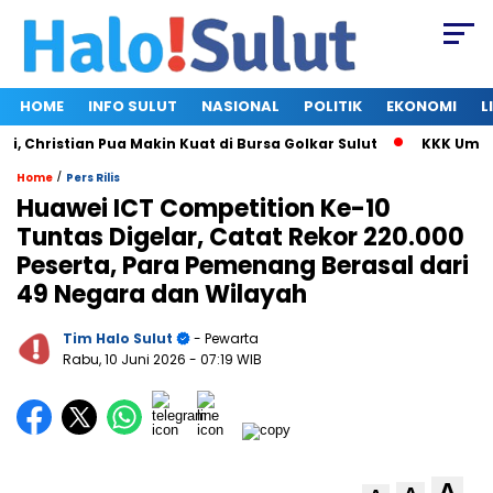
HOME
INFO SULUT
NASIONAL
POLITIK
EKONOMI
L
hristian Pua Makin Kuat di Bursa Golkar Sulut
KKK Umumkan 
/
Home
Pers Rilis
Huawei ICT Competition Ke-10
Tuntas Digelar, Catat Rekor 220.000
Peserta, Para Pemenang Berasal dari
49 Negara dan Wilayah
Tim Halo Sulut
- Pewarta
Rabu, 10 Juni 2026
- 07:19 WIB
A