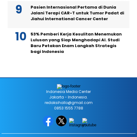
Pasien Internasional Pertama di Dunia
Jalani Terapi CAR-T untuk Tumor Padat di
Jiahui International Cancer Center
53% Pemberi Kerja Kesulitan Menemukan
Lulusan yang Siap Menghadapi AI. Studi
Baru Petakan Enam Langkah Strategis
bagi Indonesia
Indonesia Media Center
Jakarta - Indonesia.
redaksihallo@gmail.com
0853 1555 7788