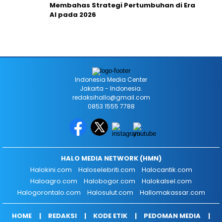
Membahas Strategi Pertumbuhan di Era
AI pada 2026
Indonesia Media Center
Jakarta - Indonesia.
redaksihallo@gmail.com
0853 1555 7788
HALO MEDIA NETWORK (HMN)
Halokini.com
Haloselebriti.com
Halocantik.com
Haloagro.com
Halobogor.com
Halokalsel.com
Halogorontalo.com
Halosulut.com
Hallomakassar.com
HOME
REDAKSI
KODE ETIK
PEDOMAN MEDIA