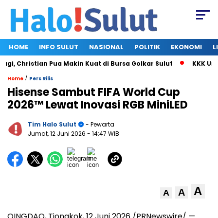
HOME
INFO SULUT
NASIONAL
POLITIK
EKONOMI
L
 Christian Pua Makin Kuat di Bursa Golkar Sulut
KKK Umumk
/
Home
Pers Rilis
Hisense Sambut FIFA World Cup
2026™ Lewat Inovasi RGB MiniLED
Tim Halo Sulut
- Pewarta
Jumat, 12 Juni 2026
- 14:47 WIB
A
A
A
QINGDAO, Tiongkok, 12 Juni 2026 /PRNewswire/ —