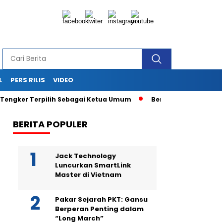
L
PERS RILIS
VIDEO
 Terpilih Sebagai Ketua Umum
Berikan Jasa PR dan Komunika
BERITA POPULER
Jack Technology
Luncurkan SmartLink
Master di Vietnam
Pakar Sejarah PKT: Gansu
Berperan Penting dalam
“Long March”