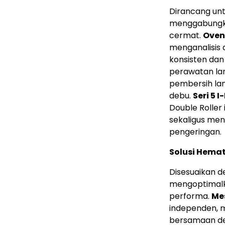
Dirancang unt
menggabungkan
cermat.
Oven 
menganalisis
konsisten dan 
perawatan lan
pembersih lan
debu.
Seri 5 I
Double Roller
sekaligus men
pengeringan.
Solusi Hemat
Disesuaikan de
mengoptimal
performa.
Me
independen, 
bersamaan den