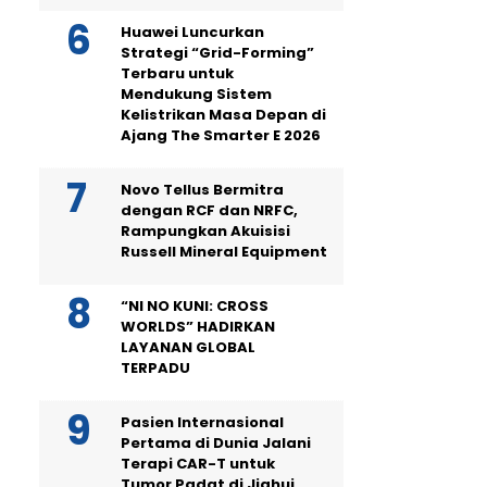
Huawei Luncurkan
Strategi “Grid-Forming”
Terbaru untuk
Mendukung Sistem
Kelistrikan Masa Depan di
Ajang The Smarter E 2026
Novo Tellus Bermitra
dengan RCF dan NRFC,
Rampungkan Akuisisi
Russell Mineral Equipment
“NI NO KUNI: CROSS
WORLDS” HADIRKAN
LAYANAN GLOBAL
TERPADU
Pasien Internasional
Pertama di Dunia Jalani
Terapi CAR-T untuk
Tumor Padat di Jiahui