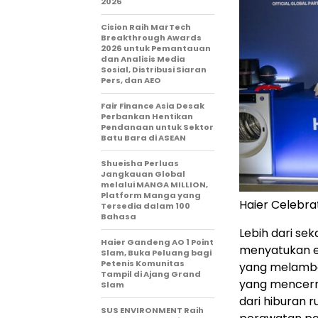
2026
Cision Raih MarTech
Breakthrough Awards
2026 untuk Pemantauan
dan Analisis Media
Sosial, Distribusi Siaran
Pers, dan AEO
Fair Finance Asia Desak
Perbankan Hentikan
Pendanaan untuk Sektor
Batu Bara di ASEAN
Shueisha Perluas
Jangkauan Global
melalui MANGA MILLION,
Platform Manga yang
Haier Celebra
Tersedia dalam 100
Bahasa
Lebih dari s
Haier Gandeng AO 1 Point
menyatukan ek
Slam, Buka Peluang bagi
Petenis Komunitas
yang melamban
Tampil di Ajang Grand
yang mencermi
Slam
dari hiburan
SUS ENVIRONMENT Raih