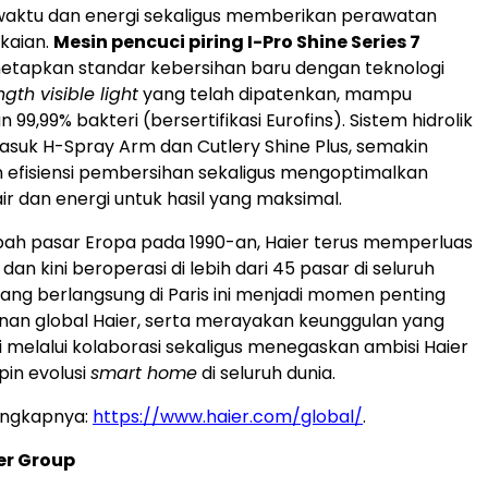
ktu dan energi sekaligus memberikan perawatan
akaian.
Mesin pencuci piring I-Pro Shine Series 7
tapkan standar kebersihan baru dengan teknologi
gth visible light
yang telah dipatenkan, mampu
99,99% bakteri (bersertifikasi Eurofins). Sistem hidrolik
asuk H-Spray Arm dan Cutlery Shine Plus, semakin
 efisiensi pembersihan sekaligus mengoptimalkan
r dan energi untuk hasil yang maksimal.
ah pasar Eropa pada 1990-an, Haier terus memperluas
an kini beroperasi di lebih dari 45 pasar di seluruh
yang berlangsung di Paris ini menjadi momen penting
nan global Haier, serta merayakan keunggulan yang
i melalui kolaborasi sekaligus menegaskan ambisi Haier
in evolusi
smart home
di seluruh dunia.
engkapnya:
https://www.haier.com/global/
.
er Group