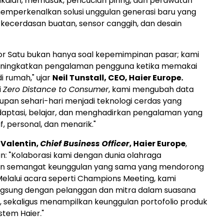
kaian, memasak, pencucian piring, dan perawatan
 memperkenalkan solusi unggulan generasi baru yang
 kecerdasan buatan, sensor canggih, dan desain
or Satu bukan hanya soal kepemimpinan pasar; kami
meningkatkan pengalaman pengguna ketika memakai
i rumah," ujar
Neil Tunstall, CEO, Haier Europe.
i
Zero Distance to Consumer
, kami mengubah data
upan sehari-hari menjadi teknologi cerdas yang
ptasi, belajar, dan menghadirkan pengalaman yang
if, personal, dan menarik."
 Valentin,
Chief Business Officer
, Haier Europe
,
 "Kolaborasi kami dengan dunia olahraga
n semangat keunggulan yang sama yang mendorong
 Melalui acara seperti Champions Meeting, kami
ngsung dengan pelanggan dan mitra dalam suasana
if, sekaligus menampilkan keunggulan portofolio produk
istem Haier."