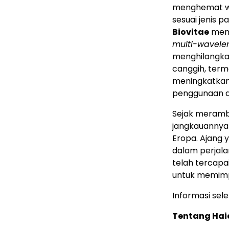
menghemat wa
sesuai jenis p
Biovitae
mene
multi-wavelen
menghilangkan 
canggih, term
meningkatkan
penggunaan ai
Sejak meramb
jangkauannya d
Eropa. Ajang 
dalam perjala
telah tercapa
untuk memimp
Informasi sel
Tentang Hai