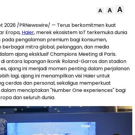
A
A
A
ret 2026 /PRNewswire/ — Terus berkomitmen kuat
ar Eropa,
Haier
, merek ekosistem IoT terkemuka dunia
s pada pengalaman premium bagi konsumen,
berbagai mitra global, pelanggan, dan media
dalam ajang eksklusif Champions Meeting di Paris.
 di antara lapangan ikonik Roland-Garros dan stadion
ces, ajang ini menjadi momen penting dalam perjalanan
Lebih lagi, ajang ini menampilkan visi Haier untuk
ng cerdas dan personal, sekaligus memperkuat
dalam menciptakan "Number One experiences" bagi
ropa dan seluruh dunia.