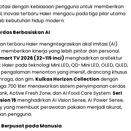
aptasi dengan kebiasaan pengguna untuk memberikan
al, inovasi terbaru Haier mengacu pada tiga pilar utama
b kebutuhan hidup modern:
rdas Berbasiskan AI
an terbaru Haier mengintegrasikan akal imitasi (AI)
 memberikan kinerja yang lebih pintar dan personal.
art TV 2026 (32–115 inci)
menghadirkan arsitektur
 Haier pada teknologi Mini LED, QD-Mini LED, OLED, QLED,
 pengalaman menonton yang imersif, dirancang khusus
ahraga, dan gim.
Kulkas Horizon Collection
dengan
ngga 700 liter menawarkan sistem penyimpanan cerdas
Bank, Active Fresh Zone, dan AI Food Care System.
Seri
sion 15
menghadirkan AI Vision Sense, AI Power Sense,
y yang membuat perawatan pakaian menjadi akurat,
aan pengguna.
Berpusat pada Manusia