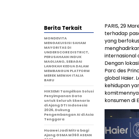
PARIS, 29 Ma
Berita Terkait
terhadap pas
MONDEVITA
yang berfoku
MENGAKUISISI SAHAM
menghadirkan 
MAYORITAS DI
UNDERSCORE DISTRICT,
internasional 
PERUSAHAAN INDUK
MAGLIANO, SEBAGAI
Dengan lokasi
LANGKAH KEDUA DALAM
Parc des Prin
MEMBANGUN PLATFORM
MEREK MEWAH ITALIA
global Haier. 
BARU
kehidupan ya
HIKSEMI Tampilkan Solusi
komitmennya 
Penyimpanan Data
konsumen di E
untuk Seluruh Skenario
di Ajang DTI Indonesia
2026, Dukung
Pengembangan AI di Asia
Tenggara
Huawei Jadi Mitra bagi
Ajang GSMA M360 ASEAN