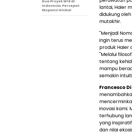
perawatan pa
Dua Proyek WtE di
Indonesia, Percepat
lantai, Haier
Ekspansi Global
didukung oleh
mutakhir.
"Menjadi Nom
ingin terus 
produk Haier d
"Melalui filosof
tentang kehid
mampu berada
semakin intuit
Francesco Di
menambahkan:
mencerminka
inovasi kami.
terhubung la
yang inspirat
dan nilai ekos