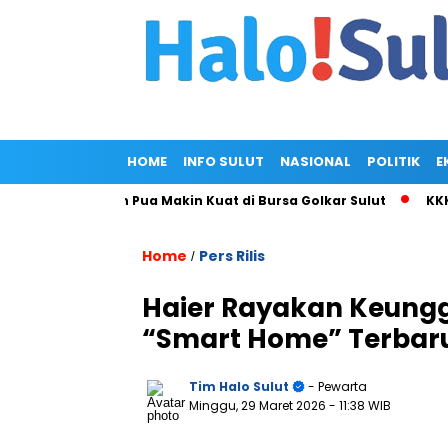
HOME
INFO SULUT
NASIONAL
POLITIK
E
 Christian Pua Makin Kuat di Bursa Golkar Sulut
KKK Umumka
Home
Pers Rilis
/
Haier Rayakan Keunggu
“Smart Home” Terbar
Tim Halo Sulut
- Pewarta
Minggu, 29 Maret 2026
- 11:38 WIB