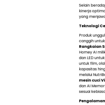
Selain berad
kinerja optim
yang menjawa
Teknologi Ce
Produk unggul
canggih untuk
Rangkaian Sm
Homey AI milik
dan LED untuk
untuk film, ol
kapasitas hi
melalui Nutri
mesin cuci Vi
dan AI Memor
sesuai kebias
Pengalaman 