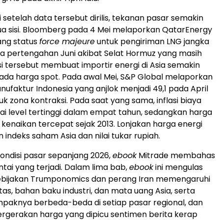
 setelah data tersebut dirilis, tekanan pasar semakin
ua sisi. Bloomberg pada 4 Mei melaporkan QatarEnergy
ng status
force majeure
untuk pengiriman LNG jangka
a pertengahan Juni akibat Selat Hormuz yang masih
isi tersebut membuat importir energi di Asia semakin
da harga spot. Pada awal Mei, S&P Global melaporkan
nufaktur Indonesia yang anjlok menjadi 49,1 pada April
k zona kontraksi. Pada saat yang sama, inflasi biaya
i level tertinggi dalam empat tahun, sedangkan harga
 kenaikan tercepat sejak 2013. Lonjakan harga energi
 indeks saham Asia dan nilai tukar rupiah.
ndisi pasar sepanjang 2026,
ebook
Mitrade membahas
ai yang terjadi. Dalam lima bab,
ebook
ini mengulas
bijakan Trumponomics dan perang Iran memengaruhi
as, bahan baku industri, dan mata uang Asia, serta
aknya berbeda-beda di setiap pasar regional, dan
rgerakan harga yang dipicu sentimen berita kerap