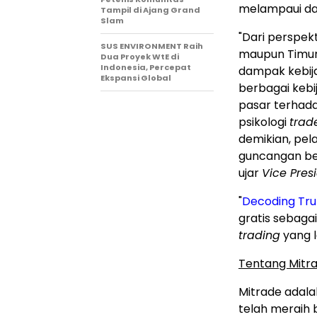
melampaui da
Tampil di Ajang Grand
Slam
"Dari perspek
SUS ENVIRONMENT Raih
maupun Timur
Dua Proyek WtE di
Indonesia, Percepat
dampak kebija
Ekspansi Global
berbagai kebi
pasar terhada
psikologi
trad
demikian, pel
guncangan ber
ujar
Vice Pres
"
Decoding Trum
gratis sebaga
trading
yang l
Tentang Mitr
Mitrade adal
telah meraih 