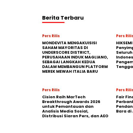
Berita Terbaru
Pers Rilis
Pers Rili
MONDEVITA MENGAKUISISI
HIKSEMI
SAHAM MAYORITAS DI
Penyim
UNDERSCORE DISTRICT,
Seluruh
PERUSAHAAN INDUK MAGLIANO,
Indones
SEBAGAI LANGKAH KEDUA
Pengemb
DALAM MEMBANGUN PLATFORM
Tengga
MEREK MEWAH ITALIA BARU
Pers Rilis
Pers Rili
Cision Raih MarTech
Fair Fi
Breakthrough Awards 2026
Perban
untuk Pemantauan dan
Pendana
Analisis Media Sosial,
Bara di
Distribusi Siaran Pers, dan AEO