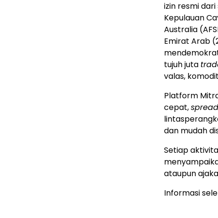
izin resmi dar
Kepulauan Cay
Australia (AF
Emirat Arab (
mendemokratis
tujuh juta
trad
valas, komodi
Platform Mitr
cepat,
sprea
lintasperang
dan mudah di
Setiap aktivit
menyampaikan 
ataupun ajaka
Informasi sel