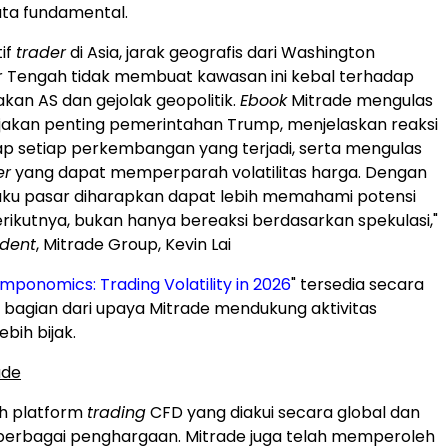
ta fundamental.
tif
trader
di Asia, jarak geografis dari Washington
 Tengah tidak membuat kawasan ini kebal terhadap
kan AS dan gejolak geopolitik.
Ebook
Mitrade mengulas
jakan penting pemerintahan Trump, menjelaskan reaksi
p setiap perkembangan yang terjadi, serta mengulas
er
yang dapat memperparah volatilitas harga. Dengan
aku pasar diharapkan dapat lebih memahami potensi
ikutnya, bukan hanya bereaksi berdasarkan spekulasi,"
ident
, Mitrade Group, Kevin Lai
ponomics: Trading Volatility in 2026
" tersedia secara
i bagian dari upaya Mitrade mendukung aktivitas
ebih bijak.
ade
ah platform
trading
CFD yang diakui secara global dan
berbagai penghargaan. Mitrade juga telah memperoleh