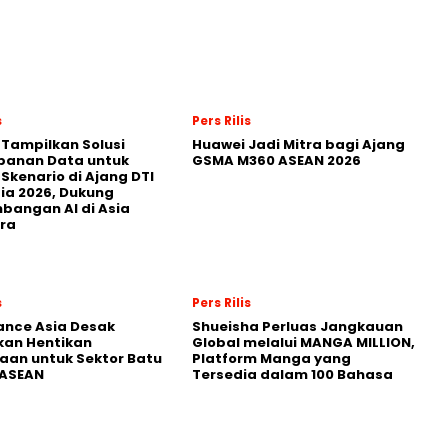
s
Pers Rilis
 Tampilkan Solusi
Huawei Jadi Mitra bagi Ajang
panan Data untuk
GSMA M360 ASEAN 2026
 Skenario di Ajang DTI
ia 2026, Dukung
angan AI di Asia
ra
s
Pers Rilis
nance Asia Desak
Shueisha Perluas Jangkauan
kan Hentikan
Global melalui MANGA MILLION,
an untuk Sektor Batu
Platform Manga yang
 ASEAN
Tersedia dalam 100 Bahasa