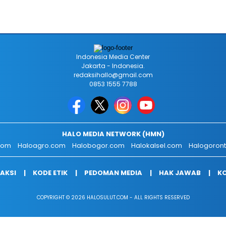
Indonesia Media Center
Jakarta - Indonesia.
redaksihallo@gmail.com
0853 1555 7788
HALO MEDIA NETWORK (HMN)
.com
Haloagro.com
Halobogor.com
Halokalsel.com
Halogoron
AKSI
KODE ETIK
PEDOMAN MEDIA
HAK JAWAB
KO
COPYRIGHT © 2026 HALOSULUT.COM - ALL RIGHTS RESERVED