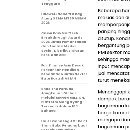
Tenggara
Beberapa hari
Huawei Jadi Mitra bagi
meluas dari d
Ajang GSMA M360 ASEAN
2026
memperpanja
panjang hingg
Cision Raih MarTech
Breakthrough Awards
ditutup. Kond
2026 untuk Pemantauan
bergantung pa
dan Analisis Media
Sosial, Distribusi Siaran
PMI sektor ma
Pers, dan AEO
sehingga masu
Fair Finance Asia Desak
input mencapa
Perbankan Hentikan
jual mencatat
Pendanaan untuk Sektor
Batu Bara di ASEAN
turut menekan
Shueisha Perluas
Menanggapi ko
Jangkauan Global
melalui MANGA MILLION,
dampak berant
Platform Manga yang
bagaimana ke
Tersedia dalam 100
Bahasa
harga komodit
mengapa damp
Haier Gandeng AO 1 Point
Slam, Buka Peluang bagi
bagaimana pe
Petenis Komunitas