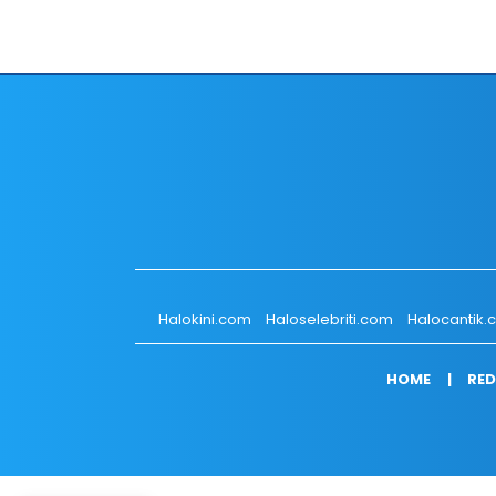
Halokini.com
Haloselebriti.com
Halocantik
HOME
RED