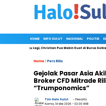
HOME
INFO SULUT
NASIONAL
POLITIK
E
m Gagal Maju Lagi, Christian Pua Makin Kuat di Bursa Golkar Sul
Home
Pers Rilis
/
Gejolak Pasar Asia Ak
Broker CFD Mitrade Ril
“Trumponomics”
Tim Halo Sulut
- Pewarta
Kamis, 14 Mei 2026
- 02:00 WIB