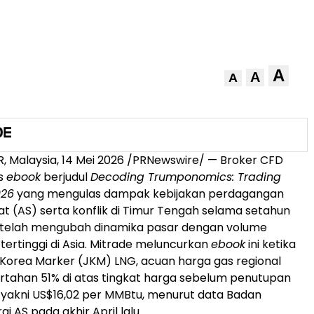
A
A
A
 Malaysia, 14 Mei 2026 /PRNewswire/ — Broker CFD
is
ebook
berjudul
Decoding Trumponomics: Trading
026
yang mengulas dampak kebijakan perdagangan
at (AS) serta konflik di Timur Tengah selama setahun
g telah mengubah dinamika pasar dengan volume
ertinggi di Asia. Mitrade meluncurkan
ebook
ini ketika
orea Marker (JKM) LNG, acuan harga gas regional
ertahan 51% di atas tingkat harga sebelum penutupan
 yakni US$16,02 per MMBtu, menurut data Badan
gi AS pada akhir April lalu.