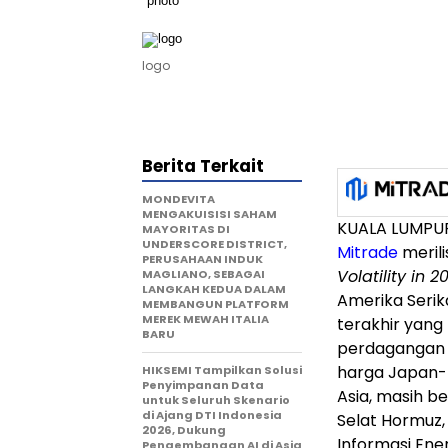
logo
Berita Terkait
MONDEVITA
MENGAKUISISI SAHAM
KUALA LUMPUR,
MAYORITAS DI
UNDERSCORE DISTRICT,
Mitrade
meril
PERUSAHAAN INDUK
Volatility in 2
MAGLIANO, SEBAGAI
LANGKAH KEDUA DALAM
Amerika Serik
MEMBANGUN PLATFORM
MEREK MEWAH ITALIA
terakhir yan
BARU
perdagangan t
harga Japan-K
HIKSEMI Tampilkan Solusi
Penyimpanan Data
Asia, masih b
untuk Seluruh Skenario
di Ajang DTI Indonesia
Selat Hormuz,
2026, Dukung
Informasi Ener
Pengembangan AI di Asia