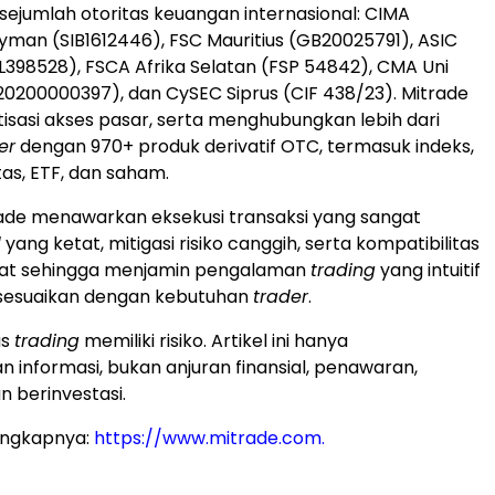
i sejumlah otoritas keuangan internasional: CIMA
man (SIB1612446), FSC Mauritius (GB20025791), ASIC
SL398528), FSCA Afrika Selatan (FSP 54842), CMA Uni
20200000397), dan CySEC Siprus (CIF 438/23). Mitrade
asi akses pasar, serta menghubungkan lebih dari
er
dengan 970+ produk derivatif OTC, termasuk indeks,
tas, ETF, dan saham.
ade menawarkan eksekusi transaksi yang sangat
d
yang ketat, mitigasi risiko canggih, serta kompatibilitas
kat sehingga menjamin pengalaman
trading
yang intuitif
sesuaikan dengan kebutuhan
trader
.
as
trading
memiliki risiko. Artikel ini hanya
informasi, bukan anjuran finansial, penawaran,
n berinvestasi.
engkapnya:
https://www.mitrade.com.