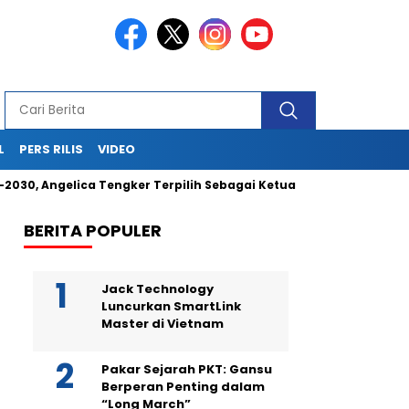
L
PERS RILIS
VIDEO
 Angelica Tengker Terpilih Sebagai Ketua Umum
Berikan Ja
BERITA POPULER
Jack Technology
Luncurkan SmartLink
Master di Vietnam
Pakar Sejarah PKT: Gansu
Berperan Penting dalam
“Long March”