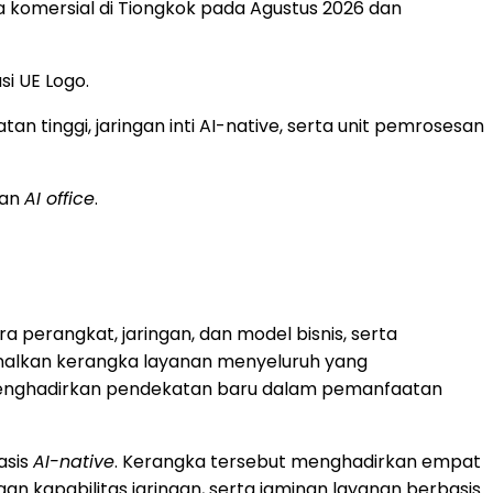
a komersial di Tiongkok pada Agustus 2026 dan
si UE Logo.
n tinggi, jaringan inti AI-native, serta unit pemrosesan
dan
AI office
.
a perangkat, jaringan, dan model bisnis, serta
enalkan kerangka layanan menyeluruh yang
menghadirkan pendekatan baru dalam pemanfaatan
asis
AI-native
. Kerangka tersebut menghadirkan empat
an kapabilitas jaringan, serta jaminan layanan berbasis