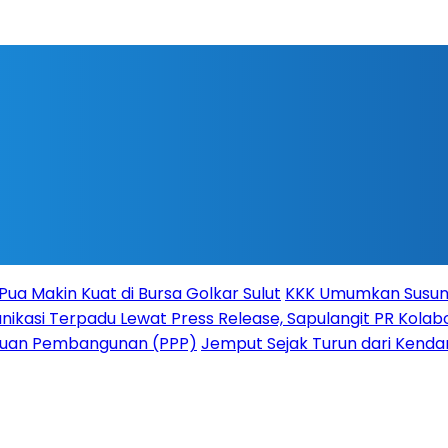
Pua Makin Kuat di Bursa Golkar Sulut
KKK Umumkan Susuna
ikasi Terpadu Lewat Press Release, Sapulangit PR Kolabo
atuan Pembangunan (PPP)
Jemput Sejak Turun dari Kenda