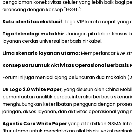
pengalaman konektivitas seluler yang lebih baik bagi p
dirancang dengan konsep "1+3+5":
Satu identitas eksklusif:
Logo VIP kereta cepat yang di
Tiga teknologi mutakhir:
Jaringan pita lebar khusus 
layanan cerdas universal berbasis nirkabel.
Lima skenario layanan utama:
Memperlancar
live s
Konsep Baru untuk Aktivitas Operasional Berbasi
Forum ini juga menjadi ajang peluncuran dua makalah (
w
UE Logo 2.0 White Paper
, yang disusun oleh China Mobi
pemanfaatan analitik cerdas, interaksi berbasis sken
menghubungkan keterlibatan pengguna dengan proses
jaringan, akses layanan, dan aktivitas operasional y
Agentic Core White Paper
yang diterbitkan GSMA Intel
fitur utama untuk menciptakan nilai bisnis, yakni peni