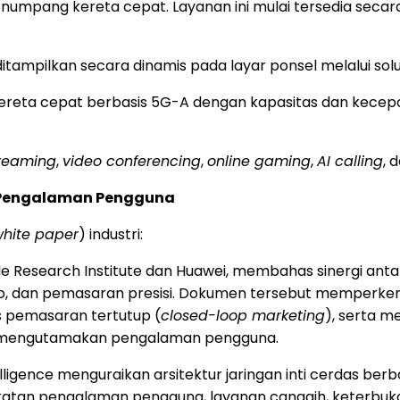
enumpang kereta cepat. Layanan ini mulai tersedia secar
tampilkan secara dinamis pada layar ponsel melalui solu
kereta cepat berbasis 5G-A dengan kapasitas dan kecepata
treaming
,
video conferencing
,
online gaming
,
AI calling
, 
s Pengalaman Pengguna
hite paper
) industri:
le Research Institute dan Huawei, membahas sinergi antar
ario, dan pemasaran presisi. Dokumen tersebut memperk
 pemasaran tertutup (
closed-loop marketing
), serta 
ang mengutamakan pengalaman pengguna.
ligence menguraikan arsitektur jaringan inti cerdas berb
ngkatan pengalaman pengguna, layanan canggih, keterbuka