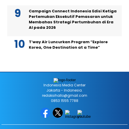
Campaign Connect Indonesia Edisi Ketiga
Pertemukan Eksekutif Pemasaran untuk
Membahas Strategi Pertumbuhan di Era
AI pada 2026
T’way Air Luncurkan Program “Explore
Korea, One Destination at a Time”
Indonesia Media Center
Jakarta - Indonesia.
redaksihallo@gmail.com
0853 1555 7788