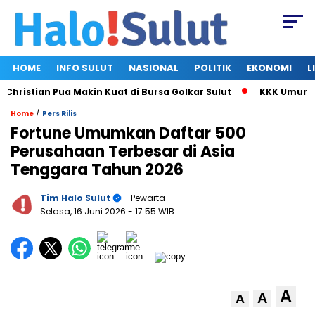
HOME
INFO SULUT
NASIONAL
POLITIK
EKONOMI
L
stian Pua Makin Kuat di Bursa Golkar Sulut
KKK Umumkan Sus
/
Home
Pers Rilis
Fortune Umumkan Daftar 500
Perusahaan Terbesar di Asia
Tenggara Tahun 2026
Tim Halo Sulut
- Pewarta
Selasa, 16 Juni 2026
- 17:55 WIB
A
A
A