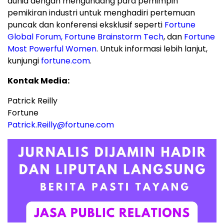
dunia dengan mengundang para pemimpin
pemikiran industri untuk menghadiri pertemuan
puncak dan konferensi eksklusif seperti
Fortune
Global Forum
,
Fortune Brainstorm Tech
, dan
Fortune
Most Powerful Women
. Untuk informasi lebih lanjut,
kunjungi
fortune.com
.
Kontak Media:
Patrick Reilly
Fortune
Patrick.Reilly@fortune.com