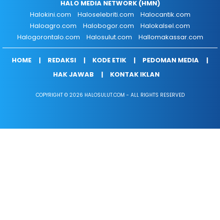
HALO MEDIA NETWORK (HMN)
Halokini.com
Haloselebriti.com
Halocantik.com
Haloagro.com
Halobogor.com
Halokalsel.com
Halogorontalo.com
Halosulut.com
Hallomakassar.com
HOME
REDAKSI
KODE ETIK
PEDOMAN MEDIA
HAK JAWAB
KONTAK IKLAN
COPYRIGHT © 2026 HALOSULUT.COM - ALL RIGHTS RESERVED