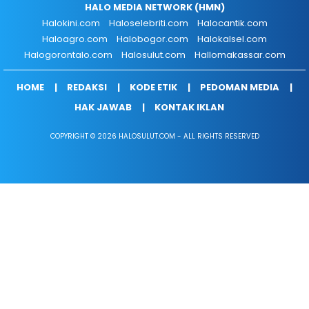
HALO MEDIA NETWORK (HMN)
Halokini.com
Haloselebriti.com
Halocantik.com
Haloagro.com
Halobogor.com
Halokalsel.com
Halogorontalo.com
Halosulut.com
Hallomakassar.com
HOME
REDAKSI
KODE ETIK
PEDOMAN MEDIA
HAK JAWAB
KONTAK IKLAN
COPYRIGHT © 2026 HALOSULUT.COM - ALL RIGHTS RESERVED