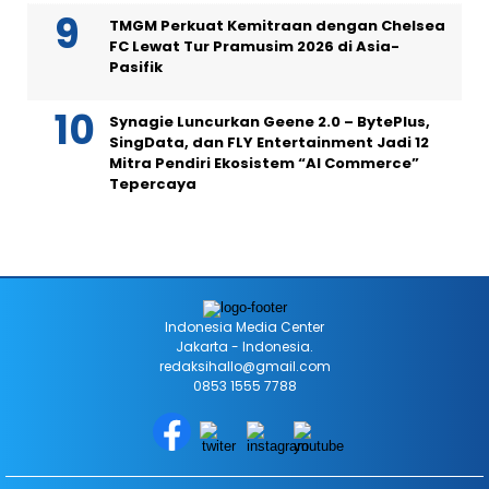
TMGM Perkuat Kemitraan dengan Chelsea
FC Lewat Tur Pramusim 2026 di Asia-
Pasifik
Synagie Luncurkan Geene 2.0 – BytePlus,
SingData, dan FLY Entertainment Jadi 12
Mitra Pendiri Ekosistem “AI Commerce”
Tepercaya
Indonesia Media Center
Jakarta - Indonesia.
redaksihallo@gmail.com
0853 1555 7788