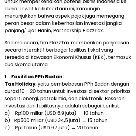
untuk memperkenalkan potensi bisnis
Indonesia
ke
dunia. Lewat keikutsertaan ini, kami ingin
menunjukkan bahwa aspek pajak juga memegang
peran besar dalam keberhasilan investasi jangka
panjang," ujar Hanin, Partnership FlazzTax.
Selama acara, tim FlazzTax memberikan penjelasan
secara interaktif berbagai fasilitas fiskal yang
tersedia di Kawasan Ekonomi Khusus (KEK), termasuk
dua skema utama:
1.
Fasilitas PPh Badan:
Tax Holiday
, yaitu pembebasan PPh Badan dengan
durasi 10 – 20 tahun untuk investasi di sektor prioritas
seperti energi, petrokimia, dan elektronik. Besaran
investasi dan fasilitasnya adalah sebagai berikut:
a)
Rp100
miliar (
USD 6,9
juta) → 10 tahun
b)
Rp500
miliar (
USD 34,5
juta) → 15 tahun
c)
Rp1
triliun (
USD 67
juta) → 20 tahun