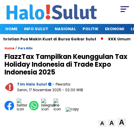
HOME
INFO SULUT
NASIONAL
POLITIK
EKONOMI
L
istian Pua Makin Kuat di Bursa Golkar Sulut
KKK Umumkan Su
/
Home
Pers Rilis
FlazzTax Tampilkan Keunggulan Tax
Holiday Indonesia di Trade Expo
Indonesia 2025
Tim Halo Sulut
- Pewarta
Senin, 17 November 2025
- 02:00 WIB
A
A
A