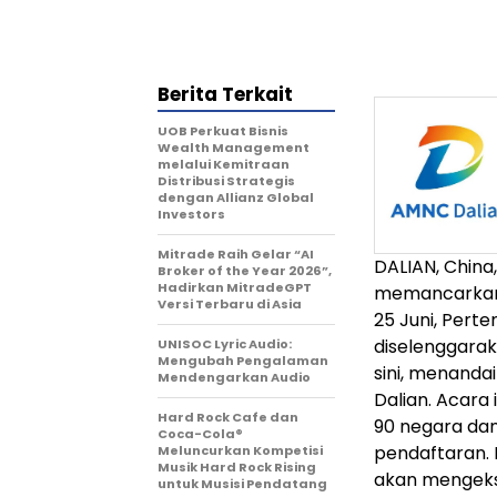
Berita Terkait
UOB Perkuat Bisnis
Wealth Management
melalui Kemitraan
Distribusi Strategis
dengan Allianz Global
Investors
Mitrade Raih Gelar “AI
DALIAN, China
Broker of the Year 2026”,
Hadirkan MitradeGPT
memancarkan v
Versi Terbaru di Asia
25 Juni, Per
diselenggarak
UNISOC Lyric Audio:
Mengubah Pengalaman
sini, menanda
Mendengarkan Audio
Dalian. Acara 
Hard Rock Cafe dan
90 negara dan
Coca-Cola®
pendaftaran.
Meluncurkan Kompetisi
Musik Hard Rock Rising
akan mengek
untuk Musisi Pendatang