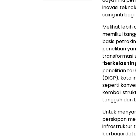
daya ilmu pe
inovasi tekn
saing inti ba
Melihat lebih
memikul tangg
basis petroki
penelitian ya
transformasi 
‘berkelas tin
penelitian ter
(DICP), kota 
seperti konve
kembali struk
tangguh dan be
Untuk menyamb
persiapan men
infrastruktur
berbagai deta