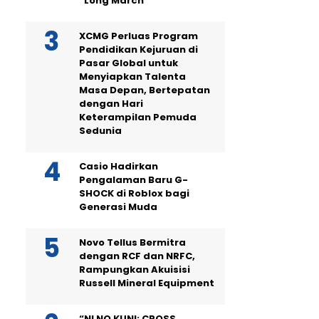
“Long March”
XCMG Perluas Program
Pendidikan Kejuruan di
Pasar Global untuk
Menyiapkan Talenta
Masa Depan, Bertepatan
dengan Hari
Keterampilan Pemuda
Sedunia
Casio Hadirkan
Pengalaman Baru G-
SHOCK di Roblox bagi
Generasi Muda
Novo Tellus Bermitra
dengan RCF dan NRFC,
Rampungkan Akuisisi
Russell Mineral Equipment
“NI NO KUNI: CROSS