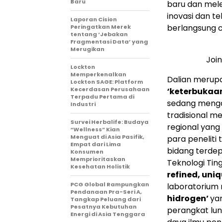
Baru
baru dan mel
inovasi dan t
Laporan Cision
berlangsung 
Peringatkan Merek
tentang ‘Jebakan
Fragmentasi Data’ yang
Merugikan
Joi
Lockton
Memperkenalkan
Dalian merup
Lockton SAGE: Platform
Kecerdasan Perusahaan
‘keterbukaan
Terpadu Pertama di
sedang mengal
Industri
tradisional m
Survei Herbalife: Budaya
regional yang 
“Wellness” Kian
Menguat di Asia Pasifik,
para peneliti
Empat dari Lima
bidang terdep
Konsumen
Memprioritaskan
Teknologi Tin
Kesehatan Holistik
refined, uni
PCG Global Rampungkan
laboratorium 
Pendanaan Pra-Seri A,
hidrogen’
ya
Tangkap Peluang dari
Pesatnya Kebutuhan
perangkat lun
Energi di Asia Tenggara