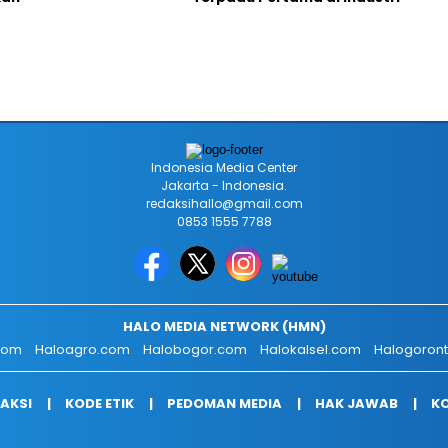
Indonesia Media Center
Jakarta - Indonesia.
redaksihallo@gmail.com
0853 1555 7788
HALO MEDIA NETWORK (HMN)
.com
Haloagro.com
Halobogor.com
Halokalsel.com
Halogoron
AKSI
KODE ETIK
PEDOMAN MEDIA
HAK JAWAB
KO