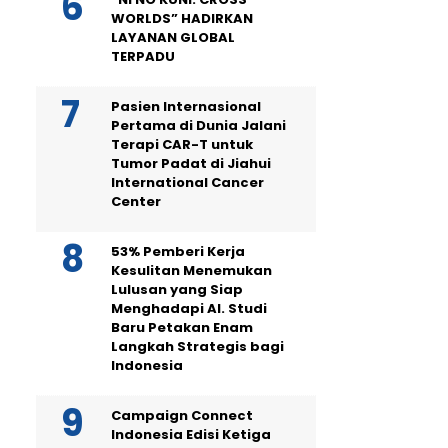
WORLDS” HADIRKAN
LAYANAN GLOBAL
TERPADU
Pasien Internasional
Pertama di Dunia Jalani
Terapi CAR-T untuk
Tumor Padat di Jiahui
International Cancer
Center
53% Pemberi Kerja
Kesulitan Menemukan
Lulusan yang Siap
Menghadapi AI. Studi
Baru Petakan Enam
Langkah Strategis bagi
Indonesia
Campaign Connect
Indonesia Edisi Ketiga