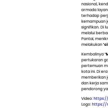
nasional, ken
armada layana
terhadap perj
kemampuan jar
signifikan. Di
melalui berbag
Pantai, menik
melakukan
‘c
Kembalinya
‘
pertukaran g
pertemuan me
kota ini. Di e
memberikan j
dan kerja sam
pendorong ya
Video:
https:
Logo:
https:/