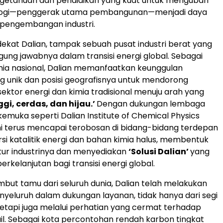
ngetahuan dan pendidikan yang kuat untuk mengubah
ologi—penggerak utama pembangunan—menjadi daya
gi pengembangan industri.
 dekat Dalian, tampak sebuah pusat industri berat yang
ung jawabnya dalam transisi energi global. Sebagai
mia nasional, Dalian memanfaatkan keunggulan
ng unik dan posisi geografisnya untuk mendorong
sektor energi dan kimia tradisional menuju arah yang
ggi, cerdas, dan hijau.’
Dengan dukungan lembaga
kemuka seperti Dalian Institute of Chemical Physics
ini terus mencapai terobosan di bidang-bidang terdepan
rsi katalitik energi dan bahan kimia halus, membentuk
tur industrinya dan menyediakan
‘Solusi Dalian’
yang
rkelanjutan bagi transisi energi global.
ut tamu dari seluruh dunia, Dalian telah melakukan
yeluruh dalam dukungan layanan, tidak hanya dari segi
 tetapi juga melalui perhatian yang cermat terhadap
il. Sebagai kota percontohan rendah karbon tingkat