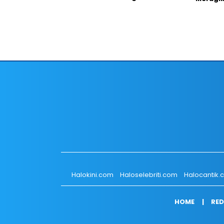
Halokini.com
Haloselebriti.com
Halocantik
HOME
RED