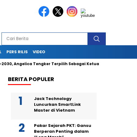
L
PERS RILIS
VIDEO
 Angelica Tengker Terpilih Sebagai Ketua Umum
Berikan Ja
BERITA POPULER
Jack Technology
Luncurkan SmartLink
Master di Vietnam
Pakar Sejarah PKT: Gansu
Berperan Penting dalam