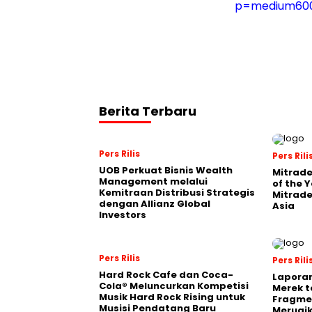
p=medium60
Berita Terbaru
Pers Rilis
Pers Rili
UOB Perkuat Bisnis Wealth
Mitrade
Management melalui
of the 
Kemitraan Distribusi Strategis
Mitrade
dengan Allianz Global
Asia
Investors
Pers Rilis
Pers Rili
Hard Rock Cafe dan Coca-
Laporan
Cola® Meluncurkan Kompetisi
Merek t
Musik Hard Rock Rising untuk
Fragmen
Musisi Pendatang Baru
Merugi