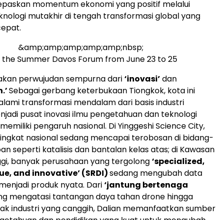
epaskan momentum ekonomi yang positif melalui
eknologi mutakhir di tengah transformasi global yang
cepat.
&amp;amp;amp;amp;amp;nbsp;
n the Summer Davos Forum from June 23 to 25
akan perwujudan sempurna dari
‘inovasi’
dan
.’
Sebagai gerbang keterbukaan Tiongkok, kota ini
ami transformasi mendalam dari basis industri
enjadi pusat inovasi ilmu pengetahuan dan teknologi
memiliki pengaruh nasional. Di Yinggeshi Science City,
 tingkat nasional sedang mencapai terobosan di bidang-
an seperti katalisis dan bantalan kelas atas; di Kawasan
ggi, banyak perusahaan yang tergolong
‘specialized,
que, and innovative’ (SRDI)
sedang mengubah data
menjadi produk nyata. Dari
‘jantung bertenaga
ng mengatasi tantangan daya tahan drone hingga
ak industri yang canggih, Dalian memanfaatkan sumber