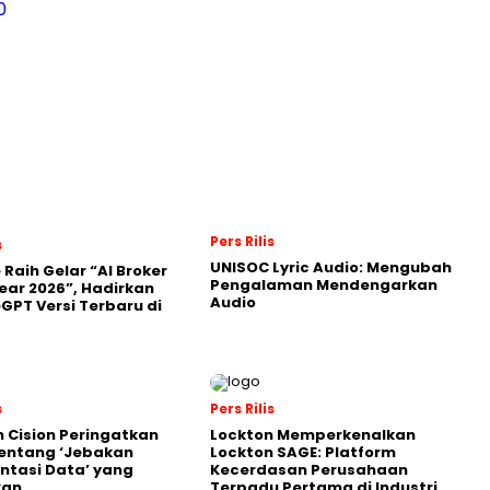
0
Pers Rilis
s
UNISOC Lyric Audio: Mengubah
 Raih Gelar “AI Broker
Pengalaman Mendengarkan
Year 2026”, Hadirkan
Audio
GPT Versi Terbaru di
s
Pers Rilis
 Cision Peringatkan
Lockton Memperkenalkan
entang ‘Jebakan
Lockton SAGE: Platform
tasi Data’ yang
Kecerdasan Perusahaan
kan
Terpadu Pertama di Industri