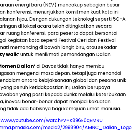
daraan energi baru (NEV) mencakup sebagian besar
n konferensi, menunjukkan komitmen kuat kota ini
alanan hijau. Dengan dukungan teknologi seperti 5G-A,
ingan di lokasi acara telah ditingkatkan secara
 luar ruang konferensi, para peserta dapat bersantai
ai kegiatan kota seperti Festival Ceri dan Festival
mati memancing di bawah langit biru, atau sekadar
ity walk’
untuk menikmati pemandangan Dalian.
Momen Dalian’
di Davos tidak hanya memicu
agasan mengenai masa depan, tetapi juga menandai
ndalam antara kebijaksanaan global dan pesona unik
ra yang penuh ketidakpastian ini, Dalian berupaya
awaban yang pasti kepada dunia: melalui keterbukaan
a, inovasi benar-benar dapat menjadi kekuatan
ng tidak ada habisnya bagi kemajuan umat manusia.
//www.youtube.com/watch?v=K896E6qEMRU
/mma.prnasia.com/media2/2998904/AMNC_Dalian_Logo.