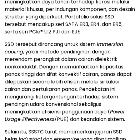
meningkatkan daya tahan terhadap korosi melalui
material khusus, perlindungan komponen, dan desain
struktur yang diperkuat. Portofolio solusi SSD
tersebut mencakup seri SATA ER3, ER4, dan ER5,
serta seri PCIe® U.2 PJ1 dan EJ5.
SSD tersebut dirancang untuk sistem
immersion
cooling
, yakni metode pendinginan dengan
merendam perangkat dalam cairan dielektrik
nonkonduktif. Dengan memanfaatkan kapasitas
panas tinggi dan sifat konvektif cairan, panas dapat
dilepaskan secara lebih efisien melalui sirkulasi
cairan dan pertukaran panas. Pendekatan ini
mengurangi ketergantungan terhadap sistem
pendingin udara konvensional sekaligus
meningkatkan efisiensi penggunaan daya (
Power
Usage Effectiveness
/PUE) dan keandalan sistem.
Selain itu, SSSTC turut memamerkan jajaran SSD
kelas
industrial
dan
enterprise
yang dioptimalkan