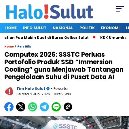
HOME
INFO SULUT
NASIONAL
POLITIK
EKONOMI
L
ian Pua Makin Kuat di Bursa Golkar Sulut
KKK Umumkan Susun
/
Home
Pers Rilis
Computex 2026: SSSTC Perluas
Portofolio Produk SSD “Immersion
Cooling” guna Menjawab Tantangan
Pengelolaan Suhu di Pusat Data AI
Tim Halo Sulut
- Pewarta
Selasa, 2 Juni 2026
- 03:59 WIB