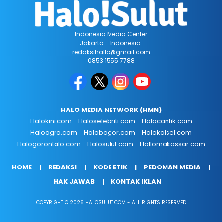
Indonesia Media Center
Jakarta - Indonesia.
redaksihallo@gmail.com
0853 1555 7788
HALO MEDIA NETWORK (HMN)
Halokini.com
Haloselebriti.com
Halocantik.com
Haloagro.com
Halobogor.com
Halokalsel.com
Halogorontalo.com
Halosulut.com
Hallomakassar.com
HOME
REDAKSI
KODE ETIK
PEDOMAN MEDIA
HAK JAWAB
KONTAK IKLAN
COPYRIGHT © 2026 HALOSULUT.COM - ALL RIGHTS RESERVED