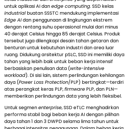
untuk aplikasi AI dan
edge computing
. SSD kelas
industrial
buatan SSSTC mendukung implementasi
Edge AI
dan penggunaan di lingkungan ekstrem
dengan rentang suhu operasional mulai dari minus
40 derajat Celsius hingga 85 derajat Celsius. Produk
tersebut juga dilengkapi desain tahan getaran dan
benturan untuk kebutuhan industri dan area luar
ruang. Didukung arsitektur pSLC, SSD ini memiliki daya
tahan yang lebih baik untuk beban kerja intensif
berbasiskan penulisan data (
write-intensive
workload
). Di sisi lain, sistem perlindungan kehilangan
daya (
Power Loss Protection
/PLP) bertingkat—terdiri
atas perangkat keras PLP,
firmware
PLP, dan PLN—
memberikan perlindungan data yang lebih fleksibel.
Untuk segmen
enterprise
, SSD eTLC menghadirkan
performa stabil bagi beban kerja AI dengan pilihan
daya tahan 1 dan 3 DWPD selama lima tahun untuk
berbagai intensitas penggunaan. Dalam beban kerja