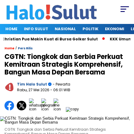
HOME
INFO SULUT
NASIONAL
POLITIK
EKONOMI
L
istian Pua Makin Kuat di Bursa Golkar Sulut
KKK Umumkan Su
/
Home
Pers Rilis
CGTN: Tiongkok dan Serbia Perkuat
Kemitraan Strategis Komprehensif,
Bangun Masa Depan Bersama
Tim Halo Sulut
- Pewarta
Rabu, 27 Mei 2026
- 06:01 WIB
CGTN: Tiongkok dan Serbia Perkuat Kemitraan Strategis
Komprehensif, Bangun Masa Depan Bersama