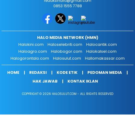
redaksihallo@gmail.com
0853 1555 7788
HALO MEDIA NETWORK (HMN)
Halokini.com
Haloselebriti.com
Halocantik.com
Haloagro.com
Halobogor.com
Halokalsel.com
Halogorontalo.com
Halosulut.com
Hallomakassar.com
HOME
REDAKSI
KODE ETIK
PEDOMAN MEDIA
HAK JAWAB
KONTAK IKLAN
COPYRIGHT © 2026 HALOSULUT.COM - ALL RIGHTS RESERVED