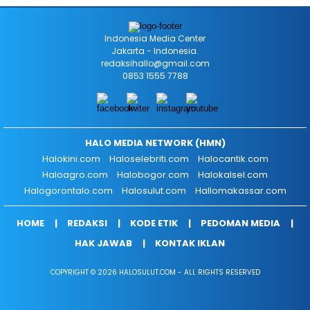
Indonesia Media Center
Jakarta - Indonesia.
redaksihallo@gmail.com
0853 1555 7788
HALO MEDIA NETWORK (HMN)
Halokini.com
Haloselebriti.com
Halocantik.com
Haloagro.com
Halobogor.com
Halokalsel.com
Halogorontalo.com
Halosulut.com
Hallomakassar.com
HOME
REDAKSI
KODE ETIK
PEDOMAN MEDIA
HAK JAWAB
KONTAK IKLAN
COPYRIGHT © 2026 HALOSULUT.COM - ALL RIGHTS RESERVED