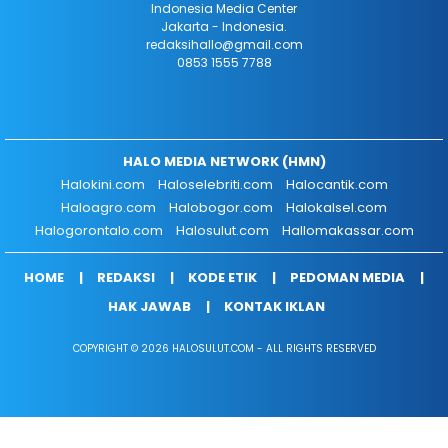
Indonesia Media Center
Jakarta - Indonesia.
redaksihallo@gmail.com
0853 1555 7788
HALO MEDIA NETWORK (HMN)
Halokini.com
Haloselebriti.com
Halocantik.com
Haloagro.com
Halobogor.com
Halokalsel.com
Halogorontalo.com
Halosulut.com
Hallomakassar.com
HOME
REDAKSI
KODE ETIK
PEDOMAN MEDIA
HAK JAWAB
KONTAK IKLAN
COPYRIGHT © 2026 HALOSULUT.COM - ALL RIGHTS RESERVED