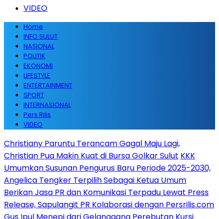
VIDEO
Home
INFO SULUT
NASIONAL
POLITIK
EKONOMI
LIFESTYLE
ENTERTAINMENT
SPORT
INTERNASIONAL
Pers Rilis
VIDEO
Christiany Paruntu Terancam Gagal Maju Lagi,
Christian Pua Makin Kuat di Bursa Golkar Sulut
KKK
Umumkan Susunan Pengurus Baru Periode 2025-2030,
Angelica Tengker Terpilih Sebagai Ketua Umum
Berikan Jasa PR dan Komunikasi Terpadu Lewat Press
Release, Sapulangit PR Kolaborasi dengan Persrilis.com
Gus Ipul Menepi dari Gelanggang Perebutan Kursi