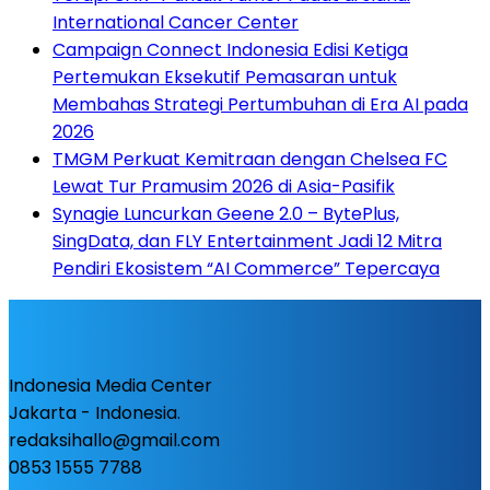
International Cancer Center
Campaign Connect Indonesia Edisi Ketiga
Pertemukan Eksekutif Pemasaran untuk
Membahas Strategi Pertumbuhan di Era AI pada
2026
TMGM Perkuat Kemitraan dengan Chelsea FC
Lewat Tur Pramusim 2026 di Asia-Pasifik
Synagie Luncurkan Geene 2.0 – BytePlus,
SingData, dan FLY Entertainment Jadi 12 Mitra
Pendiri Ekosistem “AI Commerce” Tepercaya
Indonesia Media Center
Jakarta - Indonesia.
redaksihallo@gmail.com
0853 1555 7788