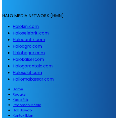
HALO MEDIA NETWORK (HMN)
Halokini.com
Haloselebriti.com
Halocantik.com
Haloagro.com
Halobogor.com
Halokalsel.com
Halogorontalo.com
Halosulut.com
Hallomakassar.com
Home
Redaksi
Kode Etik
Pedoman Media
Hak Jawab
Kontak Iklan