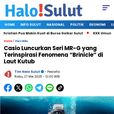
HOME
INFO SULUT
NASIONAL
POLITIK
EKONOMI
L
stian Pua Makin Kuat di Bursa Golkar Sulut
KKK Umumkan Su
/
Home
Pers Rilis
Casio Luncurkan Seri MR-G yang
Terinspirasi Fenomena “Brinicle” di
Laut Kutub
Tim Halo Sulut
- Pewarta
Rabu, 27 Mei 2026
- 01:00 WIB