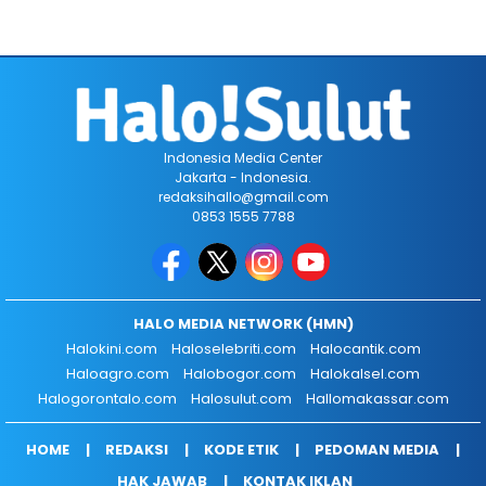
Indonesia Media Center
Jakarta - Indonesia.
redaksihallo@gmail.com
0853 1555 7788
HALO MEDIA NETWORK (HMN)
Halokini.com
Haloselebriti.com
Halocantik.com
Haloagro.com
Halobogor.com
Halokalsel.com
Halogorontalo.com
Halosulut.com
Hallomakassar.com
HOME
REDAKSI
KODE ETIK
PEDOMAN MEDIA
HAK JAWAB
KONTAK IKLAN